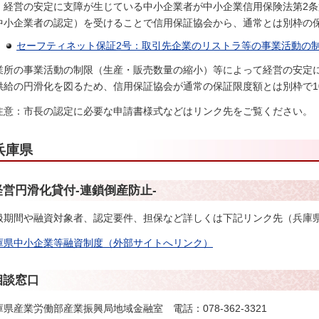
、経営の安定に支障が生じている中小企業者が中小企業信用保険法第2条
中小企業者の認定）を受けることで信用保証協会から、通常とは別枠の
セーフティネット保証2号：取引先企業のリストラ等の事業活動の
業所の事業活動の制限（生産・販売数量の縮小）等によって経営の安定
供給の円滑化を図るため、信用保証協会が通常の保証限度額とは別枠で1
注意
：市長の認定に必要な申請書様式などはリンク先をご覧ください。
兵庫県
経営円滑化貸付-連鎖倒産防止-
扱期間や融資対象者、認定要件、担保など詳しくは下記リンク先（兵庫
庫県中小企業等融資制度（外部サイトへリンク）
相談窓口
庫県産業労働部産業振興局地域金融室
電
話：078-362-3321