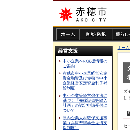
赤穂市
ホーム
防災・防犯
暮らし・
ホーム
経営支援
中小企業への支援情報の
ご案内
赤穂市中小企業経営安定
資金融資及び赤穂市中小
企業経営安定資金利子補
給制度
ダ
中小企業等経営強化法に
し
基づく「先端設備等導入
計画」の認定申請受付に
ついて
県内企業人材確保支援事
業（兵庫型奨学金返済支
セ
援制度）