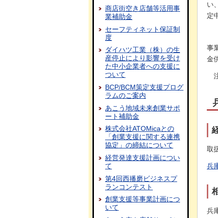
い
商店街空き店舗等活用事
定
業補助金
セーフティネット保証制
度
事
ダイハツ工業（株）の生
産停止により影響を受け
金
た中小企業者への支援に
ついて
BCP/BCM策定支援プログ
ラムのご案内
あこう地域未来創業サポ
ート補助金
株式会社ATOMicaとの
「創業支援に関する連携
協定」の締結について
取
経営発達支援計画につい
て
兵
第4回西播磨ビジネスプ
ランコンテスト
創業支援等事業計画につ
いて
兵