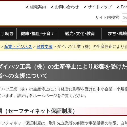
組織案内
お問い合わせ
サイトマップ
For
サイト内検索
手続き
健康・福祉・子育て
観光・文化・教育
まち・環境
>
産業・ビジネス
>
経営支援
> ダイハツ工業（株）の生産停止により
ダイハツ工業（株）の生産停止により影響を受け
者への支援について
イハツ工業（株）の生産停止により経営に影響を受けた中小企業・小規
ています。詳細は各ホームページをご覧ください。
国（セーフティネット保証制度）
ーフティネット保証制度は、取引先企業等の倒産や事業活動の制限、自