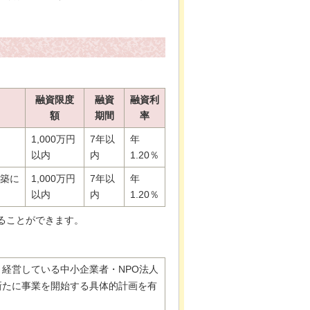
融資限度
融資
融資利
額
期間
率
1,000万円
7年以
年
以内
内
1.20％
築に
1,000万円
7年以
年
以内
内
1.20％
ることができます。
経営している中小企業者・NPO法人
新たに事業を開始する具体的計画を有