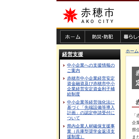
赤穂市
ホーム
防災・防犯
暮らし・
ホーム
経営支援
中小企業への支援情報の
ご案内
赤穂市中小企業経営安定
資金融資及び赤穂市中小
企業経営安定資金利子補
給制度
中小企業等経営強化法に
基づく「先端設備等導入
計画」の認定申請受付に
「
ついて
企
県内企業人材確保支援事
県
業（兵庫型奨学金返済支
援制度）
ま