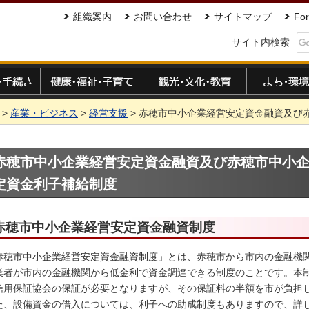
組織案内
お問い合わせ
サイトマップ
For
サイト内検索
手続き
健康・福祉・子育て
観光・文化・教育
まち・環境
>
産業・ビジネス
>
経営支援
> 赤穂市中小企業経営安定資金融資及び
赤穂市中小企業経営安定資金融資及び赤穂市中小
定資金利子補給制度
赤穂市中小企業経営安定資金融資制度
赤穂市中小企業経営安定資金融資制度」とは、赤穂市から市内の金融機
業者が市内の金融機関から低金利で資金調達できる制度のことです。本
信用保証協会の保証が必要となりますが、その保証料の半額を市が負担
た、設備資金の借入については、利子への助成制度もありますので、詳