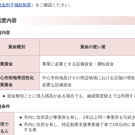
資金利子補給制度
）をご確認ください。
制度内容
資内容
資金種別
資金の使い道
業資金
事業に必要とする設備資金・運転資金
心市街地等活性化
中心市街地及びその周辺地域における店舗の増改
策資金
必要な設備資金
資金種別ごとに借入残高がある場合でも、融資限度額までは利用す
資条件
市内に住所及び事業所を有し、1年以上同一事業所を引続き
用で
市内に住所を有し、特定創業支援事業修了者で1年以内に
する者
る人