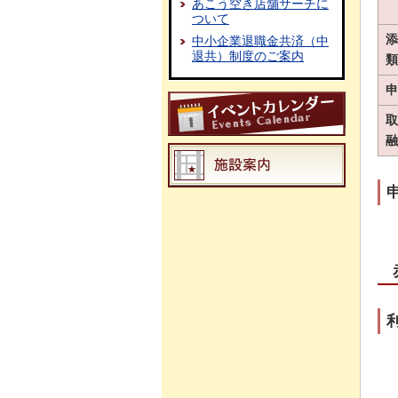
あこう空き店舗サーチに
ついて
添
中小企業退職金共済（中
退共）制度のご案内
類
申
取
融