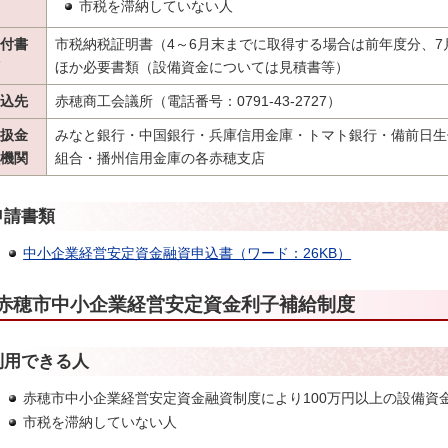
市税を滞納していない人
付書
市税納税証明書（4～6月末までに取得する場合は前年度分、
ほか必要書類（設備資金については見積書等）
込先
赤穂商工会議所（電話番号：0791-43-2727）
扱金
みなと銀行・中国銀行・兵庫信用金庫・トマト銀行・備前日生
機関
組合・播州信用金庫の各赤穂支店
申請書類
中小企業経営安定資金融資申込書（ワード：26KB）
赤穂市中小企業経営安定資金利子補給制度
利用できる人
赤穂市中小企業経営安定資金融資制度により100万円以上の設備資
市税を滞納していない人