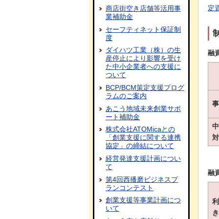
定
商店街空き店舗等活用事
業補助金
セーフティネット保証制
度
ダイハツ工業（株）の生
融
産停止により影響を受け
た中小企業者への支援に
ついて
BCP/BCM策定支援プログ
ラムのご案内
事
あこう地域未来創業サポ
ート補助金
中
株式会社ATOMicaとの
対
「創業支援に関する連携
協定」の締結について
経営発達支援計画につい
て
融
第4回西播磨ビジネスプ
ランコンテスト
創業支援等事業計画につ
利
いて
き