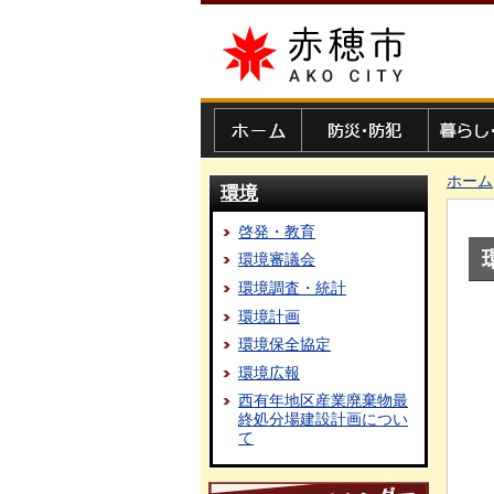
赤穂市
ホーム
防災・防犯
暮らし・
ホーム
環境
啓発・教育
環境審議会
環境調査・統計
環境計画
環境保全協定
環境広報
西有年地区産業廃棄物最
終処分場建設計画につい
て