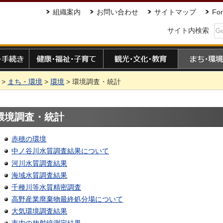
組織案内
お問い合わせ
サイトマップ
For
サイト内検索
手続き
健康・福祉・子育て
観光・文化・教育
まち・環境
>
まち・環境
>
環境
> 環境調査・統計
環境調査・統計
赤穂の環境
中ノ谷川水質調査結果について
河川水質調査結果
海域水質調査結果
千種川等水質精密調査
高野産業廃棄物最終処分場について
大気環境調査結果