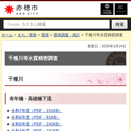
赤穂市
Foreign
メニュー
Language
ホーム
>
まち・環境
>
環境
>
環境調査・統計
> 千種川等水質精密調査
更新日：2026年3月24日
千種川等水質精密調査
千種川
有年橋・高雄橋下流
令和7年度（PDF：151KB）
令和6年度（PDF：81KB）
令和5年度（PDF：242KB）
令和4年度（PDF：241KB）