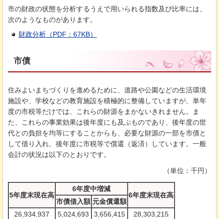
市の財政の状態を分析するうえで用いられる指数及び比率には、
次のようなものがあります。
財政分析（PDF：67KB）
市債
住みよいまちづくりを進めるために、道路や公園などの生活環境
施設や、学校などの教育施設を積極的に整備していますが、単年
度の市税等だけでは、これらの財源をまかないきれません。ま
た、これらの事業効果は後年度にも及ぶものであり、後年度の世
代との負担を均等にすることからも、必要な財源の一部を市債と
して借り入れ、後年度に市税等で償還（返済）しています。一般
会計の状況は以下のとおりです。
（単位：千円）
6年度中増減
5年度末現在高
6年度末現在高
市債借入額
元金償還額
26,934,937
5,024,693
3,656,415
28,303,215