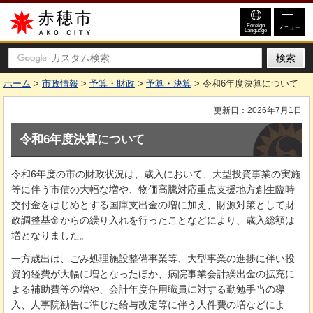
赤穂市
Foreign
メニュー
Language
ホーム
>
市政情報
>
予算・財政
>
予算・決算
> 令和6年度決算について
更新日：2026年7月1日
令和6年度決算について
令和6年度の市の財政状況は、歳入において、大型投資事業の実施
等に伴う市債の大幅な増や、物価高騰対応重点支援地方創生臨時
交付金をはじめとする国庫支出金の増に加え、財源対策として財
政調整基金からの繰り入れを行ったことなどにより、歳入総額は
増となりました。
一方歳出は、ごみ処理施設整備事業等、大型事業の進捗に伴い投
資的経費が大幅に増となったほか、病院事業会計繰出金の拡充に
よる補助費等の増や、会計年度任用職員に対する勤勉手当の導
入、人事院勧告に準じた給与改定等に伴う人件費の増などによ