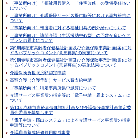
（事業所向け）「福祉用具購入」「住宅改修」の受領委任払い
について
（事業所向け）介護保険サービス提供時等における事故報告に
ついて
（事業所向け）軽度者に対する福祉用具の例外給付について
（事業所向け）訪問介護（生活援助中心型）の回数が多いケア
プランの届出について
第9期赤穂市高齢者保健福祉計画及び介護保険事業計画(案)に対
するパブリックコメント(意見募集)の実施について
第9期赤穂市高齢者保健福祉計画及び介護保険事業計画(案)に対
するパブリックコメント(意見募集)の実施結果について
介護保険負担限度額認定申請
高額介護（介護予防）サービス費支給申請
（事業所向け）特定事業所集中減算について
介護サービス事業所の指定等の「電子申請・届出システム」に
ついて
第10期赤穂市高齢者保健福祉計画及び介護保険事業計画策定委
員会委員を募集します
「電子申請・届出システム」による介護サービス事業所の指定
申請等について
介護職員養成研修費用助成事業