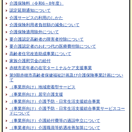
介護保険料（令和6～8年度）
認定延期通知について
介護サービスの利用のしかた
介護保険利用者負担額の減免について
介護保険適用除外について
要介護認定高齢者の障害者控除について
要介護認定者のおむつ代の医療費控除について
高齢者住宅改造助成事業について
家族介護慰労金の給付
赤穂市若年者の在宅ターミナルケア支援事業
第9期赤穂市高齢者保健福祉計画及び介護保険事業計画につい
て
（事業所向け）地域密着型サービス
（事業所向け）居宅介護支援
（事業所向け）介護予防・日常生活支援総合事業
（事業所向け）介護予防・日常生活支援総合事業サービスコー
ドについて
（事業所向け）介護給付費等の過誤申立について
（事業者向け）介護職員等処遇改善加算について