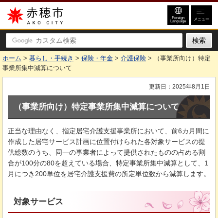
赤穂市
Foreign
メニュー
Language
ホーム
>
暮らし・手続き
>
保険・年金
>
介護保険
> （事業所向け）特定
事業所集中減算について
更新日：2025年8月1日
（事業所向け）特定事業所集中減算について
正当な理由なく、指定居宅介護支援事業所において、前6カ月間に
作成した居宅サービス計画に位置付けられた各対象サービスの提
供総数のうち、同一の事業者によって提供されたものの占める割
合が100分の80を超えている場合、特定事業所集中減算として、1
月につき200単位を居宅介護支援費の所定単位数から減算します。
対象サービス