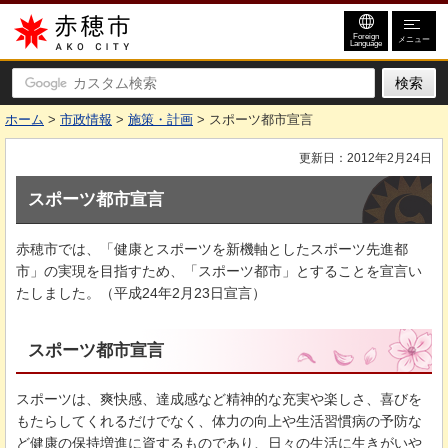
赤穂市
Foreign
メニュー
Language
ホーム
>
市政情報
>
施策・計画
> スポーツ都市宣言
更新日：2012年2月24日
スポーツ都市宣言
赤穂市では、「健康とスポーツを新機軸としたスポーツ先進都
市」の実現を目指すため、「スポーツ都市」とすることを宣言い
たしました。（平成24年2月23日宣言）
スポーツ都市宣言
スポーツは、爽快感、達成感など精神的な充実や楽しさ、喜びを
もたらしてくれるだけでなく、体力の向上や生活習慣病の予防な
ど健康の保持増進に資するものであり、日々の生活に生きがいや