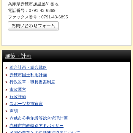
兵庫県赤穂市加里屋81番地
電話番号：0791-43-6869
ファックス番号：0791-43-6895
施策・計画
総合計画・総合戦略
赤穂市国土利用計画
行政改革・職員提案制度
市政運営
行政評価
スポーツ都市宣言
声明
赤穂市公共施設等総合管理計画
赤穂市市政特別アドバイザー
民間企業等との包括連携協定について