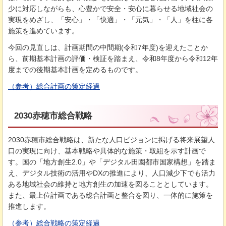
少に対応しながらも、心豊かで安全・安心に暮らせる地域社会の
実現をめざし、「安心」・「快適」・「元気」・「人」を柱に各
施策を進めています。
今回の見直しは、計画期間の中間期(令和7年度)を迎えたことか
ら、前期基本計画の評価・検証を踏まえ、令和8年度から令和12年
度までの後期基本計画を定めるものです。
（参考）
総合計画の策定経過
2030赤穂市総合戦略
2030赤穂市総合戦略は、新たな人口ビジョンに掲げる将来展望人
口の実現に向け、基本戦略や具体的な施策・取組を示す計画で
す。国の「地方創生2.0」や「デジタル田園都市国家構想」を踏ま
え、デジタル技術の活用やDXの推進により、人口減少下でも活力
ある地域社会の維持と地方創生の加速を図ることとしています。
また、最上位計画である総合計画と整合を図り、一体的に施策を
推進します。
（参考）
総合戦略の策定経過