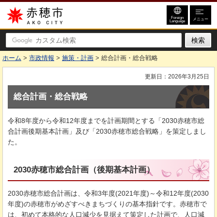
赤穂市
Foreign
メニュー
Language
ホーム
>
市政情報
>
施策・計画
> 総合計画・総合戦略
更新日：2026年3月25日
総合計画・総合戦略
令和8年度から令和12年度までを計画期間とする「2030赤穂市総
合計画後期基本計画」及び「2030赤穂市総合戦略」を策定しまし
た。
2030赤穂市総合計画（後期基本計画）
2030赤穂市総合計画は、令和3年度(2021年度)～令和12年度(2030
年度)の赤穂市がめざすべきまちづくりの基本指針です。赤穂市で
は、初めて本格的な人口減少を見据えて策定した計画で、人口減