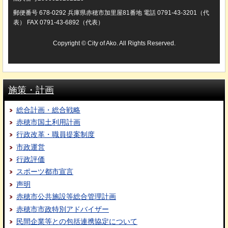
郵便番号 678-0292 兵庫県赤穂市加里屋81番地 電話 0791-43-3201（代
表） FAX 0791-43-6892（代表）
Copyright © City of Ako. All Rights Reserved.
施策・計画
総合計画・総合戦略
赤穂市国土利用計画
行政改革・職員提案制度
市政運営
行政評価
スポーツ都市宣言
声明
赤穂市公共施設等総合管理計画
赤穂市市政特別アドバイザー
民間企業等との包括連携協定について