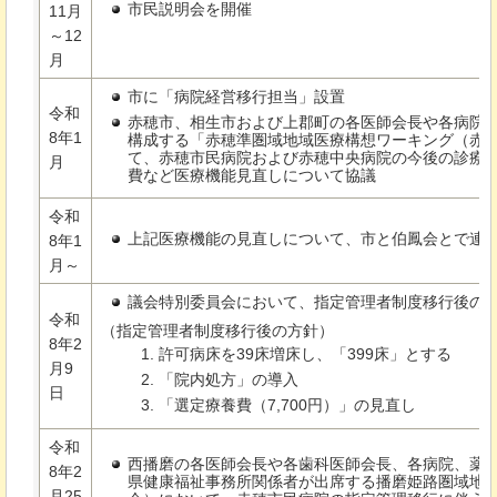
市民説明会を開催
11月
～12
月
市に「病院経営移行担当」設置
令和
赤穂市、相生市および上郡町の各医師会長や各病院
8年1
構成する「赤穂準圏域地域医療構想ワーキング（赤
て、赤穂市民病院および赤穂中央病院の今後の診療
月
費など医療機能見直しについて協議
令和
上記医療機能の見直しについて、市と伯鳳会とで連
8年1
月～
議会特別委員会において、指定管理者制度移行後の
令和
（指定管理者制度移行後の方針）
8年2
許可病床を39床増床し、「399床」とする
月9
「院内処方」の導入
日
「選定療養費（7,700円）」の見直し
令和
西播磨の各医師会長や各歯科医師会長、各病院、薬
8年2
県健康福祉事務所関係者が出席する播磨姫路圏域地
月25