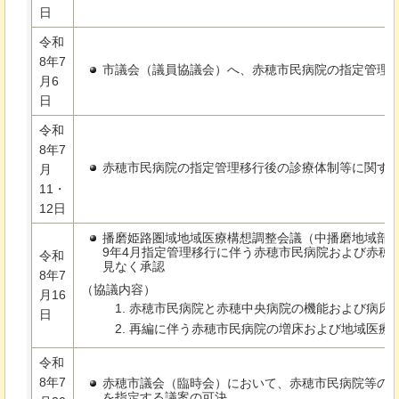
日
令和
8年7
市議会（議員協議会）へ、赤穂市民病院の指定管理
月6
日
令和
8年7
赤穂市民病院の指定管理移行後の診療体制等に関す
月
11・
12日
播磨姫路圏域地域医療構想調整会議（中播磨地域部
9年4月指定管理移行に伴う赤穂市民病院および赤穂
令和
見なく承認
8年7
（協議内容）
月16
赤穂市民病院と赤穂中央病院の機能および病床
日
再編に伴う赤穂市民病院の増床および地域医療
令和
8年7
赤穂市議会（臨時会）において、赤穂市民病院等の
を指定する議案の可決