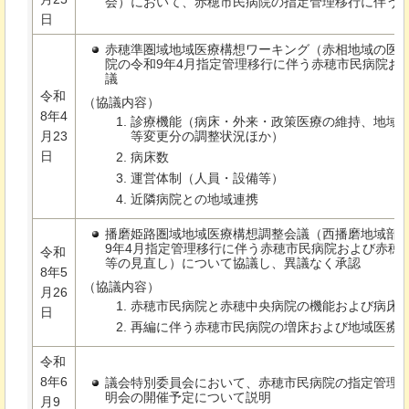
会）において、赤穂市民病院の指定管理移行に伴う
日
赤穂準圏域地域医療構想ワーキング（赤相地域の医
院の令和9年4月指定管理移行に伴う赤穂市民病院お
議
令和
（協議内容）
8年4
診療機能（病床・外来・政策医療の維持、地域
月23
等変更分の調整状況ほか）
日
病床数
運営体制（人員・設備等）
近隣病院との地域連携
播磨姫路圏域地域医療構想調整会議（西播磨地域部
9年4月指定管理移行に伴う赤穂市民病院および赤穂
令和
等の見直し）について協議し、異議なく承認
8年5
（協議内容）
月26
赤穂市民病院と赤穂中央病院の機能および病床
日
再編に伴う赤穂市民病院の増床および地域医療
令和
8年6
議会特別委員会において、赤穂市民病院の指定管理
明会の開催予定について説明
月9