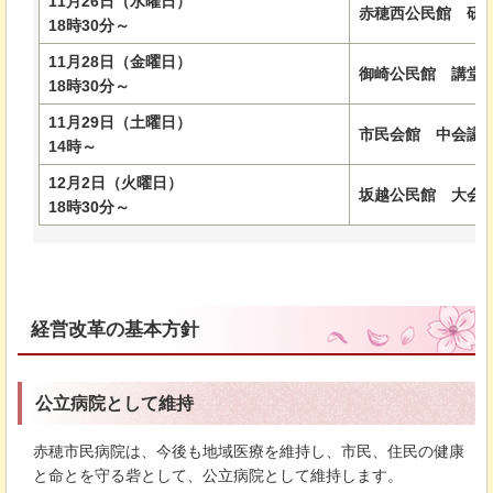
11月26日（水曜日）
赤穂西公民館
研
18時30分～
11月28日（金曜日）
御崎公民館
講堂
18時30分～
11月29日（土曜日）
市民会館
中会議
14時～
12月2日（火曜日）
坂越公民館
大会
18時30分～
経営改革の基本方針
公立病院として維持
赤穂市民病院は、今後も地域医療を維持し、市民、住民の健康
と命とを守る砦として、公立病院として維持します。