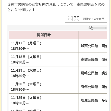
赤穂市民病院の経営形態の見直しについて、市民説明会を次の
とおり開催します。
画面サイズで表示
開催日時
11月17日（月曜日）
城西公民館
研修
18時30分～
11月18日（火曜日）
高雄公民館
研修
18時30分～
11月19日（水曜日）
尾崎公民館
講堂
18時30分～
11月20日（木曜日）
有年公民館
研修
18時30分～
11月25日（火曜日）
塩屋公民館
多目
18時30分～