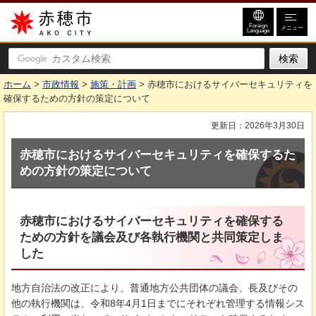
赤穂市
Foreign
メニュー
Language
ホーム
>
市政情報
>
施策・計画
> 赤穂市におけるサイバーセキュリティを
確保するための方針の策定について
更新日：2026年3月30日
赤穂市におけるサイバーセキュリティを確保するた
めの方針の策定について
赤穂市におけるサイバーセキュリティを確保する
ための方針を議会及び各執行機関と共同策定しま
した
地方自治法の改正により、普通地方公共団体の議会、長及びその
他の執行機関は、令和8年4月1日までにそれぞれ管理する情報シス