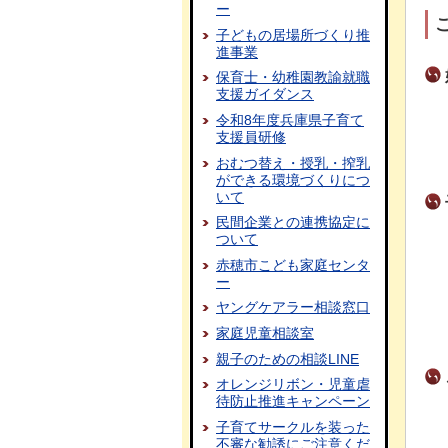
ー
子どもの居場所づくり推
進事業
保育士・幼稚園教諭就職
支援ガイダンス
令和8年度兵庫県子育て
支援員研修
おむつ替え・授乳・搾乳
ができる環境づくりにつ
いて
民間企業との連携協定に
ついて
赤穂市こども家庭センタ
ー
ヤングケアラー相談窓口
家庭児童相談室
親子のための相談LINE
オレンジリボン・児童虐
待防止推進キャンペーン
子育てサークルを装った
不審な勧誘にご注意くだ