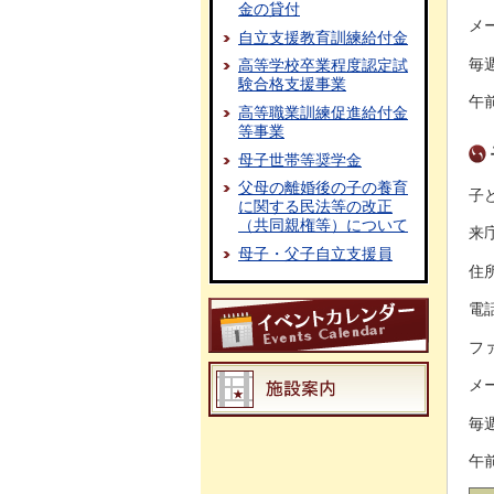
金の貸付
メー
自立支援教育訓練給付金
毎
高等学校卒業程度認定試
験合格支援事業
午
高等職業訓練促進給付金
等事業
母子世帯等奨学金
父母の離婚後の子の養育
子
に関する民法等の改正
（共同親権等）について
来
母子・父子自立支援員
住
電話
ファ
メー
毎
午