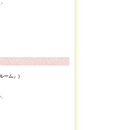
い
ルーム」）
い。