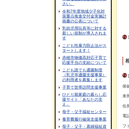
さい。
令和7年度地域少子化対
策重点推進交付金実施計
画書の公表について
乳幼児用玩具等に対する
新しい規制が導入されま
す
こども性暴力防止法がス
タートします！
赤穂市物価高対応子育て
応援手当の支給について
こども誰でも通園制度
（乳児等通園支援事業）
の利用者を募集します
保
子育て世帯訪問支援事業
ひとり親家庭の暮らし応
来
援サイト「あなたの支
え」
住
母子・父子福祉センター
電話
養育費履行確保支援事業
ファ
母子・父子・寡婦福祉資