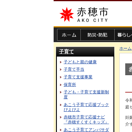
赤穂市
ホーム
防災・防犯
暮らし・
ホーム
子育て
子どもと親の健康
子育て手当
子育て支援事業
保育所
子ども・子育て支援新制
度
令
あこう子育て応援ブック
庭
ぴよぴよ
赤穂市子育て応援ナビ
妊
『赤穂すくすくキッズ』
介
あこう子育てアンバサダ