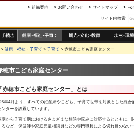
組織案内
お問い合わせ
サイトマップ
For
サイト内検索
手続き
健康・福祉・子育て
観光・文化・教育
まち・環境
>
健康・福祉・子育て
>
子育て
> 赤穂市こども家庭センター
赤穂市こども家庭センター
「赤穂市こども家庭センター」とは
和6年4月より、すべての妊産婦やこども、子育て世帯を対象とした総合
センターを設置しています。
娠期から子育て期におけるさまざまな相談や悩みに対応するとともに、
するなど、保健師や家庭児童相談員などの専門職員による切れ目のない