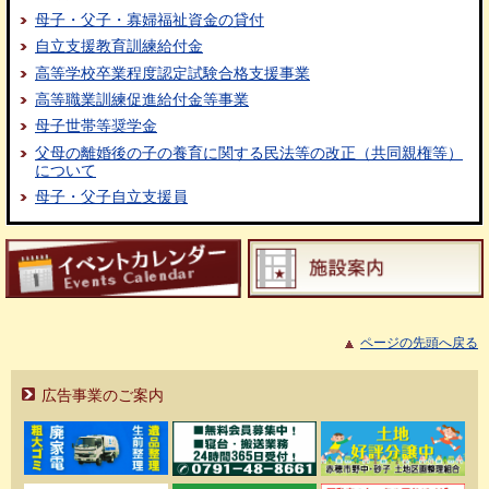
母子・父子・寡婦福祉資金の貸付
自立支援教育訓練給付金
高等学校卒業程度認定試験合格支援事業
高等職業訓練促進給付金等事業
母子世帯等奨学金
父母の離婚後の子の養育に関する民法等の改正（共同親権等）
について
母子・父子自立支援員
ページの先頭へ戻る
広告事業のご案内