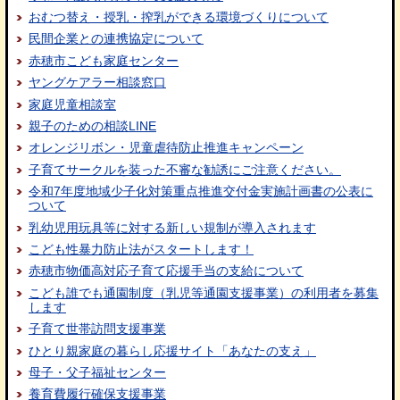
おむつ替え・授乳・搾乳ができる環境づくりについて
民間企業との連携協定について
赤穂市こども家庭センター
ヤングケアラー相談窓口
家庭児童相談室
親子のための相談LINE
オレンジリボン・児童虐待防止推進キャンペーン
子育てサークルを装った不審な勧誘にご注意ください。
令和7年度地域少子化対策重点推進交付金実施計画書の公表に
ついて
乳幼児用玩具等に対する新しい規制が導入されます
こども性暴力防止法がスタートします！
赤穂市物価高対応子育て応援手当の支給について
こども誰でも通園制度（乳児等通園支援事業）の利用者を募集
します
子育て世帯訪問支援事業
ひとり親家庭の暮らし応援サイト「あなたの支え」
母子・父子福祉センター
養育費履行確保支援事業