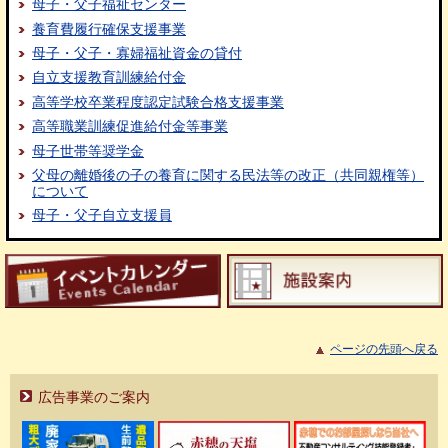
母子・父子福祉センター
養育費履行確保支援事業
母子・父子・寡婦福祉資金の貸付
自立支援教育訓練給付金
高等学校卒業程度認定試験合格支援事業
高等職業訓練促進給付金等事業
母子世帯等奨学金
父母の離婚後の子の養育に関する民法等の改正（共同親権等）
について
母子・父子自立支援員
ページの先頭へ戻る
広告事業のご案内