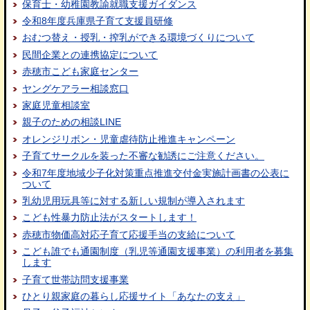
保育士・幼稚園教諭就職支援ガイダンス
令和8年度兵庫県子育て支援員研修
おむつ替え・授乳・搾乳ができる環境づくりについて
民間企業との連携協定について
赤穂市こども家庭センター
ヤングケアラー相談窓口
家庭児童相談室
親子のための相談LINE
オレンジリボン・児童虐待防止推進キャンペーン
子育てサークルを装った不審な勧誘にご注意ください。
令和7年度地域少子化対策重点推進交付金実施計画書の公表に
ついて
乳幼児用玩具等に対する新しい規制が導入されます
こども性暴力防止法がスタートします！
赤穂市物価高対応子育て応援手当の支給について
こども誰でも通園制度（乳児等通園支援事業）の利用者を募集
します
子育て世帯訪問支援事業
ひとり親家庭の暮らし応援サイト「あなたの支え」