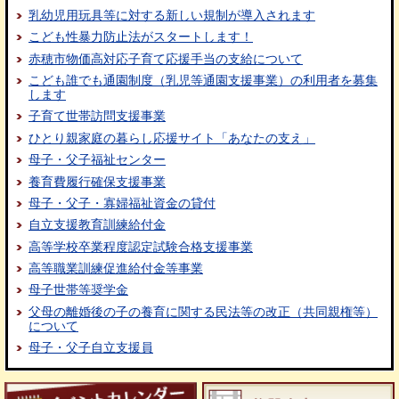
乳幼児用玩具等に対する新しい規制が導入されます
こども性暴力防止法がスタートします！
赤穂市物価高対応子育て応援手当の支給について
こども誰でも通園制度（乳児等通園支援事業）の利用者を募集
します
子育て世帯訪問支援事業
ひとり親家庭の暮らし応援サイト「あなたの支え」
母子・父子福祉センター
養育費履行確保支援事業
母子・父子・寡婦福祉資金の貸付
自立支援教育訓練給付金
高等学校卒業程度認定試験合格支援事業
高等職業訓練促進給付金等事業
母子世帯等奨学金
父母の離婚後の子の養育に関する民法等の改正（共同親権等）
について
母子・父子自立支援員