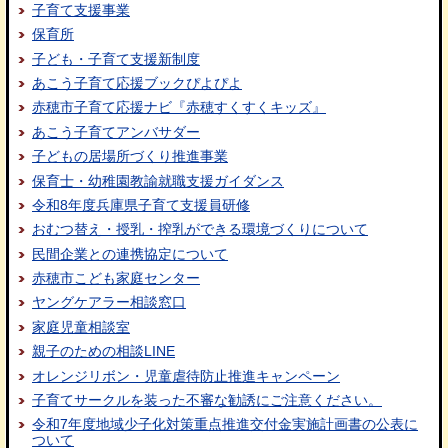
子育て支援事業
保育所
子ども・子育て支援新制度
あこう子育て応援ブックぴよぴよ
赤穂市子育て応援ナビ『赤穂すくすくキッズ』
あこう子育てアンバサダー
子どもの居場所づくり推進事業
保育士・幼稚園教諭就職支援ガイダンス
令和8年度兵庫県子育て支援員研修
おむつ替え・授乳・搾乳ができる環境づくりについて
民間企業との連携協定について
赤穂市こども家庭センター
ヤングケアラー相談窓口
家庭児童相談室
親子のための相談LINE
オレンジリボン・児童虐待防止推進キャンペーン
子育てサークルを装った不審な勧誘にご注意ください。
令和7年度地域少子化対策重点推進交付金実施計画書の公表に
ついて