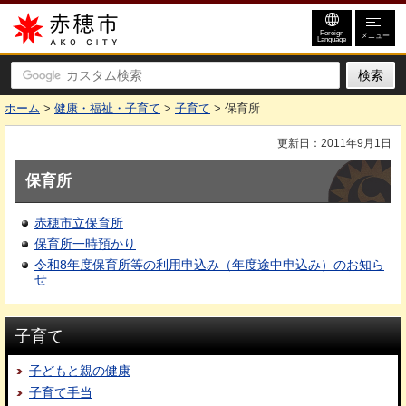
赤穂市
Foreign
メニュー
Language
ホーム
>
健康・福祉・子育て
>
子育て
> 保育所
更新日：2011年9月1日
保育所
赤穂市立保育所
保育所一時預かり
令和8年度保育所等の利用申込み（年度途中申込み）のお知ら
せ
子育て
子どもと親の健康
子育て手当