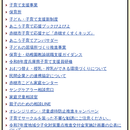
子育て支援事業
保育所
子ども・子育て支援新制度
あこう子育て応援ブックぴよぴよ
赤穂市子育て応援ナビ『赤穂すくすくキッズ』
あこう子育てアンバサダー
子どもの居場所づくり推進事業
保育士・幼稚園教諭就職支援ガイダンス
令和8年度兵庫県子育て支援員研修
おむつ替え・授乳・搾乳ができる環境づくりについて
民間企業との連携協定について
赤穂市こども家庭センター
ヤングケアラー相談窓口
家庭児童相談室
親子のための相談LINE
オレンジリボン・児童虐待防止推進キャンペーン
子育てサークルを装った不審な勧誘にご注意ください。
令和7年度地域少子化対策重点推進交付金実施計画書の公表に
ついて