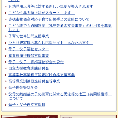
乳幼児用玩具等に対する新しい規制が導入されます
こども性暴力防止法がスタートします！
赤穂市物価高対応子育て応援手当の支給について
こども誰でも通園制度（乳児等通園支援事業）の利用者を募集
します
子育て世帯訪問支援事業
ひとり親家庭の暮らし応援サイト「あなたの支え」
母子・父子福祉センター
養育費履行確保支援事業
母子・父子・寡婦福祉資金の貸付
自立支援教育訓練給付金
高等学校卒業程度認定試験合格支援事業
高等職業訓練促進給付金等事業
母子世帯等奨学金
父母の離婚後の子の養育に関する民法等の改正（共同親権等）
について
母子・父子自立支援員