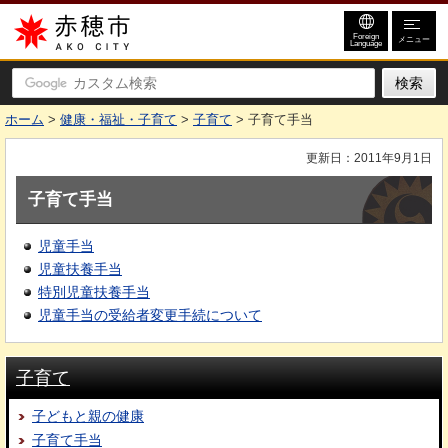
赤穂市
Foreign
メニュー
Language
ホーム
>
健康・福祉・子育て
>
子育て
> 子育て手当
更新日：2011年9月1日
子育て手当
児童手当
児童扶養手当
特別児童扶養手当
児童手当の受給者変更手続について
子育て
子どもと親の健康
子育て手当