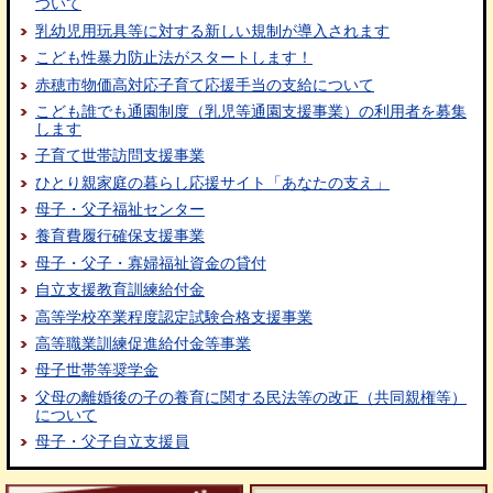
ついて
乳幼児用玩具等に対する新しい規制が導入されます
こども性暴力防止法がスタートします！
赤穂市物価高対応子育て応援手当の支給について
こども誰でも通園制度（乳児等通園支援事業）の利用者を募集
します
子育て世帯訪問支援事業
ひとり親家庭の暮らし応援サイト「あなたの支え」
母子・父子福祉センター
養育費履行確保支援事業
母子・父子・寡婦福祉資金の貸付
自立支援教育訓練給付金
高等学校卒業程度認定試験合格支援事業
高等職業訓練促進給付金等事業
母子世帯等奨学金
父母の離婚後の子の養育に関する民法等の改正（共同親権等）
について
母子・父子自立支援員