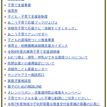
子育て支援事業
保育所
子ども・子育て支援新制度
あこう子育て応援ブックぴよぴよ
赤穂市子育て応援ナビ『赤穂すくすくキッズ』
あこう子育てアンバサダー
子どもの居場所づくり推進事業
保育士・幼稚園教諭就職支援ガイダンス
令和8年度兵庫県子育て支援員研修
おむつ替え・授乳・搾乳ができる環境づくりについて
民間企業との連携協定について
赤穂市こども家庭センター
ヤングケアラー相談窓口
家庭児童相談室
親子のための相談LINE
オレンジリボン・児童虐待防止推進キャンペーン
子育てサークルを装った不審な勧誘にご注意ください。
令和7年度地域少子化対策重点推進交付金実施計画書の公表に