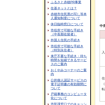
ふるさと赤穂PR事業
住基ネットとは？
赤穂市住民票の写し等本
人通知制度について
休日臨時窓口について
中
市役所で可能な手続き
（中長期在留者）
外国人住民の手続き
市役所で可能な手続き
（特別永住者）
入
来庁不要な手続き・待ち
時間を短縮できるサービ
スのご案内
おくやみコーナーのご案
内
住
公的個人認証サービスの
（
電子証明書の有効期間に
ついて
転
戸籍事務のコンピュータ
化について
市民課窓口でのキャッシ