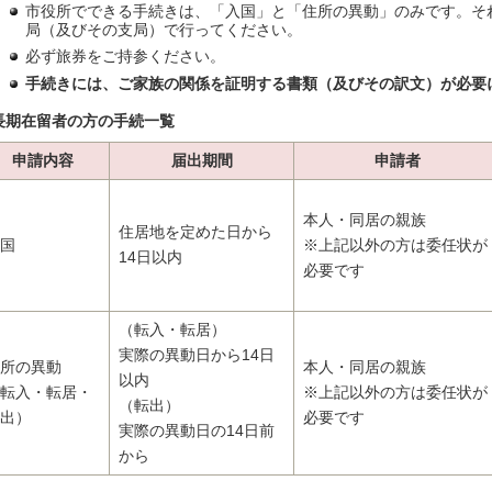
市役所でできる手続きは、「入国」と「住所の異動」のみです。そ
局（及びその支局）で行ってください。
必ず旅券をご持参ください。
手続きには、ご
家族の関係を証明する書類（及びその訳文）が必要
長期在留者の方の手続一覧
申請内容
届出期間
申請者
本人・同居の親族
住居地を定めた日から
国
※上記以外の方は委任状が
14日以内
必要です
（転入・転居）
実際の異動日から14日
所の異動
本人・同居の親族
以内
転入・転居・
※上記以外の方は委任状が
（転出）
出）
必要です
実際の異動日の14日前
から