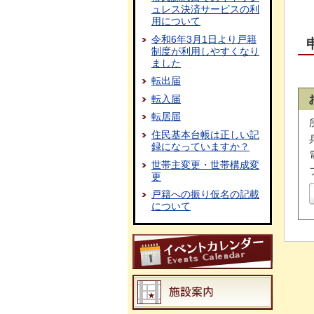
ュレス決済サービスの利
用について
令和6年3月1日より戸籍
制度が利用しやすくなり
ました
転出届
転入届
転居届
住民基本台帳は正しい記
録になっていますか？
世帯主変更・世帯構成変
更
戸籍への振り仮名の記載
について