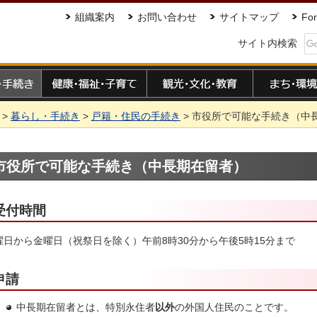
組織案内
お問い合わせ
サイトマップ
For
サイト内検索
手続き
健康・福祉・子育て
観光・文化・教育
まち・環境
>
暮らし・手続き
>
戸籍・住民の手続き
> 市役所で可能な手続き（中
市役所で可能な手続き（中長期在留者）
受付時間
曜日から金曜日（祝祭日を除く）午前8時30分から午後5時15分まで
申請
中長期在留者とは、特別永住者
以外
の外国人住民のことです。