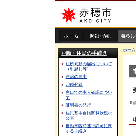
赤穂市
ホーム
防災・防犯
暮らし・
ホーム
戸籍・住民の手続き
住所異動の届出について
（引越し等）
戸籍の届出
印鑑登録
窓口での本人確認につい
て
月
証明書の発行
住民基本台帳閲覧状況の
公表
自動車臨時運行許可に関
する手続き