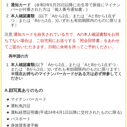
通知カード
(
令和2年5月25日以降に出生等で新規にマイナン
バーが付番された方は「個人番号通知書」)
本人確認書類
(
以下「Aから2点」または「AとBから1点ず
つ」または「Bから2点」)(いずれも有効期限内のものに限りま
す）
注意:
通知カードを紛失されている方で、Aの本人確認書類をお持
ちでない場合は、ご自宅宛にお送りする「照会回答書」をあわせ
てご提出いただきます。日程に余裕を持ってご予約ください。
再申請の方
本人確認書類
(以下「Aから2点」または「AとBから1点ずつ」
または「Bから2点」)(いずれも有効期限内のものに限ります）
※現在お持ちのマイナンバーカードがある方は必ず持参してく
ださい
A.顔写真ありのもの
マイナンバーカード
運転免許証
運転経歴証明書(平成24年4月1日以降に交付されたものに限る)
パスポート
身体障害者手帳