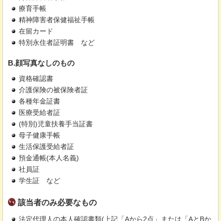
療育手帳
精神障害者保健福祉手帳
在留カード
特別永住者証明書
など
B.顔写真なしのもの
資格確認書
介護保険の被保険者証
各種年金証書
医療受給者証
(特別)児童扶養手当証書
母子健康手帳
生活保護受給者証
預金通帳(本人名義)
社員証
学生証
など
該当者のみ必要なもの
法定代理人の本人確認書類(上記「Aから2点」または「AとBか