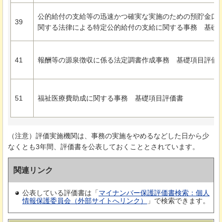
公的給付の支給等の迅速かつ確実な実施のための預貯金口
39
関する法律による特定公的給付の支給に関する事務
基礎
41
報酬等の源泉徴収に係る法定調書作成事務
基礎項目評価
51
福祉医療費助成に関する事務
基礎項目評価書
（注意）評価実施機関は、事務の実施をやめるなどした日から少
なくとも3年間、評価書を公表しておくこととされています。
関連リンク
公表している評価書は「
マイナンバー保護評価書検索：個人
情報保護委員会（外部サイトへリンク）
」で検索できます。