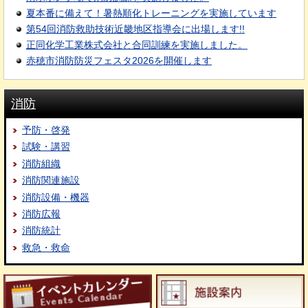
夏本番に備えて！暑熱順化トレーニングを実施しています
第54回消防救助技術近畿地区指導会に出場します!!
正同化学工業株式会社と合同訓練を実施しました。
赤穂市消防防災フェスタ2026を開催します
消防
予防・啓発
試験・講習
消防組織
消防関連施設
消防設備・機器
消防広報
消防統計
救急・救命