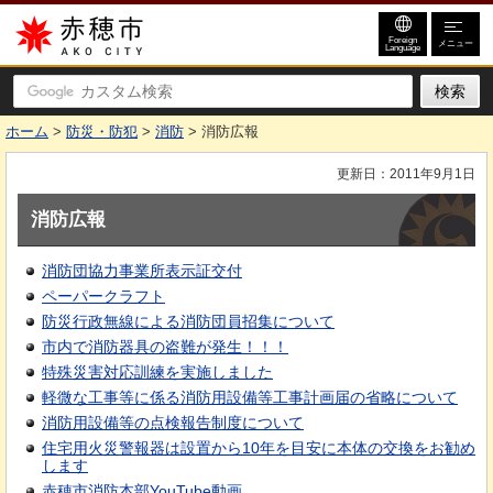
赤穂市
Foreign
メニュー
Language
ホーム
>
防災・防犯
>
消防
> 消防広報
更新日：2011年9月1日
消防広報
消防団協力事業所表示証交付
ペーパークラフト
防災行政無線による消防団員招集について
市内で消防器具の盗難が発生！！！
特殊災害対応訓練を実施しました
軽微な工事等に係る消防用設備等工事計画届の省略について
消防用設備等の点検報告制度について
住宅用火災警報器は設置から10年を目安に本体の交換をお勧め
します
赤穂市消防本部YouTube動画