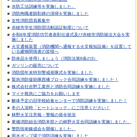
水防工法訓練等を実施しました。
消防殉職者顕彰碑の清掃を実施しました
女性消防団員募集中
赤穂市学生消防団活動認証制度について
令和6年度消防功労者表彰伝達式及び赤穂市消防操法大会を実
施しました
火災通報装置（消防機関へ通報する火災報知設備）を設置して
いる建物関係者の皆様へ
防炎品を使用しましょう（消防法第8条の3）
ガソリンの販売について
消防団年末特別警戒発隊式を実施しました
緊急消防援助隊西播ブロック合同訓練を実施しました！
株式会社吉野工業所と消防合同訓練を実施しました
マイナ救急にご協力をお願いします
解体予定の旧学校給食センターで消防訓練を実施しました！
冬の入浴時「ヒートショック」にご注意ください！
林野火災注意報・警報の発令状況
東備消防組合消防本部との林野火災合同訓練を実施しました。
警防技術錬成会を開催しました。
雨水ポンプ場で消防訓練を実施しました。