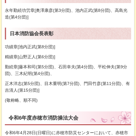
永年勤続功労章[奥澤康彦(第3分団)、池内正武(第8分団)、高島光
造(第4分団)]
日本消防協会長表彰
功績章[池内正武(第8分団)]
精績章[山野正人(第6分団)]
勤続章[藤本和司(第5分団)、石田幸夫(第4分団)、平松伸夫(第9分
団)、三木紀明(第4分団)、
正木洋志(第5分団)、目木重明(第7分団)、門田竹彦(第11分団)、有
吉清人(第15分団)]
(敬称略、順不同)
令和6年度赤穂市消防操法大会
令和6年4月28日(日曜日)に赤穂市防災センターにおいて、赤穂市