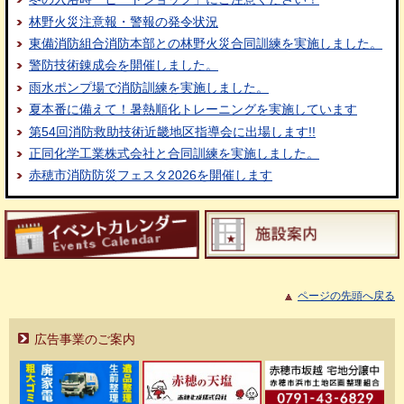
林野火災注意報・警報の発令状況
東備消防組合消防本部との林野火災合同訓練を実施しました。
警防技術錬成会を開催しました。
雨水ポンプ場で消防訓練を実施しました。
夏本番に備えて！暑熱順化トレーニングを実施しています
第54回消防救助技術近畿地区指導会に出場します!!
正同化学工業株式会社と合同訓練を実施しました。
赤穂市消防防災フェスタ2026を開催します
ページの先頭へ戻る
広告事業のご案内