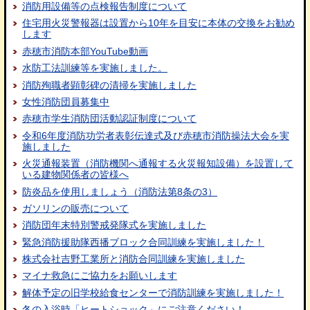
消防用設備等の点検報告制度について
住宅用火災警報器は設置から10年を目安に本体の交換をお勧め
します
赤穂市消防本部YouTube動画
水防工法訓練等を実施しました。
消防殉職者顕彰碑の清掃を実施しました
女性消防団員募集中
赤穂市学生消防団活動認証制度について
令和6年度消防功労者表彰伝達式及び赤穂市消防操法大会を実
施しました
火災通報装置（消防機関へ通報する火災報知設備）を設置して
いる建物関係者の皆様へ
防炎品を使用しましょう（消防法第8条の3）
ガソリンの販売について
消防団年末特別警戒発隊式を実施しました
緊急消防援助隊西播ブロック合同訓練を実施しました！
株式会社吉野工業所と消防合同訓練を実施しました
マイナ救急にご協力をお願いします
解体予定の旧学校給食センターで消防訓練を実施しました！
冬の入浴時「ヒートショック」にご注意ください！