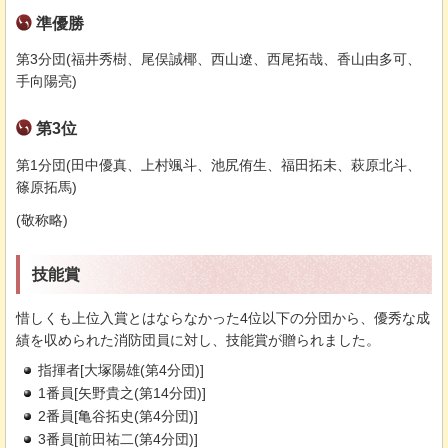
準優勝
第3分団(福井秀樹、尾俣誠椰、西山遼、西尾拓哉、香山由多可、
手向陽亮)
第3位
第1分団(田中優真、上村颯斗、池尻侑生、福田拓未、萩原北斗、
篠原拓馬)
(敬称略)
技能賞
惜しくも上位入賞とはならなかった4位以下の分団から、優秀な成
績を収められた消防団員に対し、技能賞が贈られました。
指揮者[大塚陽雄(第4分団)]
1番員[矢野貴之(第14分団)]
2番員[亀谷拓史(第4分団)]
3番員[前田祐二(第4分団)]