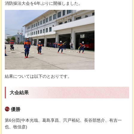
消防操法大会を6年ぶりに開催しました。
結果については以下のとおりです。
大会結果
優勝
第6分団(中本光哉、葛島享昌、宍戸裕紀、長谷部悠介、有吉一
也、牧佳彦)