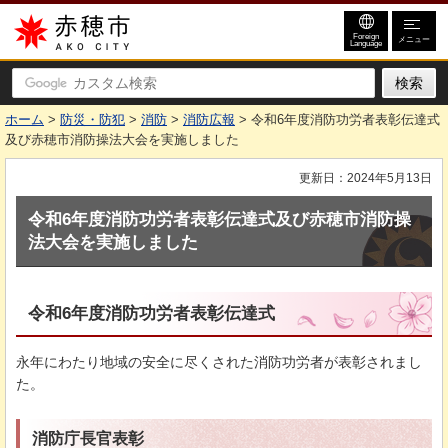
赤穂市
Foreign
メニュー
Language
ホーム
>
防災・防犯
>
消防
>
消防広報
> 令和6年度消防功労者表彰伝達式
及び赤穂市消防操法大会を実施しました
更新日：2024年5月13日
令和6年度消防功労者表彰伝達式及び赤穂市消防操
法大会を実施しました
令和6年度消防功労者表彰伝達式
永年にわたり地域の安全に尽くされた消防功労者が表彰されまし
た。
消防庁長官表彰