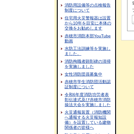
消防用設備等の点検報告
制度について
住宅用火災警報器は設置
から10年を目安に本体の
交換をお勧めします
赤穂市消防本部YouTube
動画
水防工法訓練等を実施し
ました。
消防殉職者顕彰碑の清掃
を実施しました
女性消防団員募集中
赤穂市学生消防団活動認
証制度について
令和6年度消防功労者表
彰伝達式及び赤穂市消防
操法大会を実施しました
火災通報装置（消防機関
へ通報する火災報知設
備）を設置している建物
関係者の皆様へ