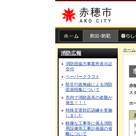
赤穂市
ホーム
防災・防犯
暮らし・
ホーム
消防広報
消防団協力事業所表示証
交付
ペーパークラフト
防災行政無線による消防
赤
団員招集について
ス
市内で消防器具の盗難が
発生！！！
ホ
特殊災害対応訓練を実施
しました
軽微な工事等に係る消防
用設備等工事計画届の省
略について