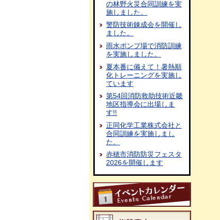
の林野火災合同訓練を実
施しました。
警防技術錬成会を開催し
ました。
雨水ポンプ場で消防訓練
を実施しました。
夏本番に備えて！暑熱順
化トレーニングを実施し
ています
第54回消防救助技術近畿
地区指導会に出場しま
す!!
正同化学工業株式会社と
合同訓練を実施しまし
た。
赤穂市消防防災フェスタ
2026を開催します