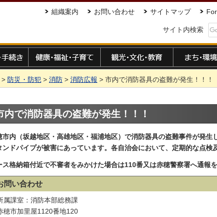
組織案内
お問い合わせ
サイトマップ
For
サイト内検索
手続き
健康・福祉・子育て
観光・文化・教育
まち・環境
>
防災・防犯
>
消防
>
消防広報
> 市内で消防器具の盗難が発生！！！
市内で消防器具の盗難が発生！！！
穂市内（坂越地区・高雄地区・福浦地区）で消防器具の盗難事件が発生
タンドパイプが被害にあっています。
各自治会において、定期的な点検
ース格納箱付近で不審者をみかけた場合は110番又は赤穂警察署へ通報
お問い合わせ
所属課室：消防本部総務課
赤穂市加里屋1120番地120