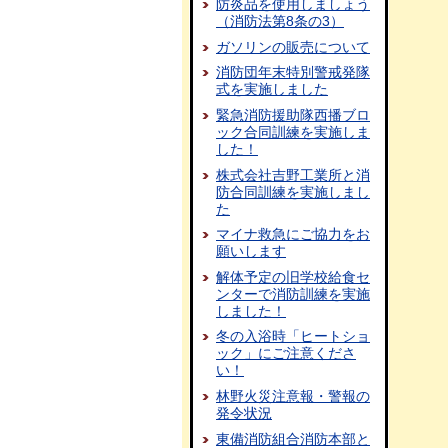
防炎品を使用しましょう
（消防法第8条の3）
ガソリンの販売について
消防団年末特別警戒発隊
式を実施しました
緊急消防援助隊西播ブロ
ック合同訓練を実施しま
した！
株式会社吉野工業所と消
防合同訓練を実施しまし
た
マイナ救急にご協力をお
願いします
解体予定の旧学校給食セ
ンターで消防訓練を実施
しました！
冬の入浴時「ヒートショ
ック」にご注意くださ
い！
林野火災注意報・警報の
発令状況
東備消防組合消防本部と