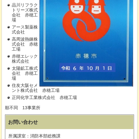
品川リフラク
トリーズ株式
会社
赤
穂工
場
アース製薬株
式会社
高周波熱錬株
式会社
赤
穂
工場
赤穂エレック
株式会社
太陽鉱工株式
会社
赤
穂工
場
住友大阪セメ
ント株式会社
赤
穂工場
正同化学工業株式会社
赤穂工場
順不同
1
3事業所
お問い合わせ
所属課室：消防本部総務課