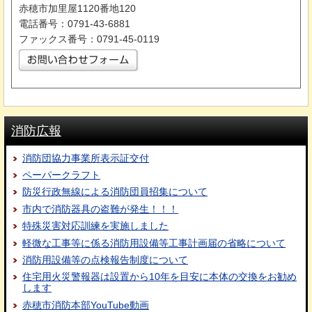
赤穂市加里屋1120番地120
電話番号：0791-43-6881
ファックス番号：0791-45-0119
消防広報
消防団協力事業所表示証交付
ペーパークラフト
防災行政無線による消防団員招集について
市内で消防器具の盗難が発生！！！
特殊災害対応訓練を実施しました
軽微な工事等に係る消防用設備等工事計画届の省略について
消防用設備等の点検報告制度について
住宅用火災警報器は設置から10年を目安に本体の交換をお勧め
します
赤穂市消防本部YouTube動画