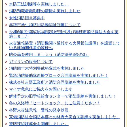
水防工法訓練等を実施しました。
消防殉職者顕彰碑の清掃を実施しました
女性消防団員募集中
赤穂市学生消防団活動認証制度について
令和6年度消防功労者表彰伝達式及び赤穂市消防操法大会を実
施しました
火災通報装置（消防機関へ通報する火災報知設備）を設置して
いる建物関係者の皆様へ
防炎品を使用しましょう（消防法第8条の3）
ガソリンの販売について
消防団年末特別警戒発隊式を実施しました
緊急消防援助隊西播ブロック合同訓練を実施しました！
株式会社吉野工業所と消防合同訓練を実施しました
マイナ救急にご協力をお願いします
解体予定の旧学校給食センターで消防訓練を実施しました！
冬の入浴時「ヒートショック」にご注意ください！
林野火災注意報・警報の発令状況
東備消防組合消防本部との林野火災合同訓練を実施しました。
警防技術錬成会を開催しました。