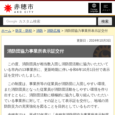
赤穂市
Foreign
メニュー
Language
ホーム
>
防災・防犯
>
消防
>
消防広報
> 消防団協力事業所表示証交付
更新日：2024年10月3日
消防団協力事業所表示証交付
こ
の度、消防団員が相当数入団し消防団活動に協力いただいて
いる市内の13事業所に、更新時期に伴い令和6年10月1日付で表示
証を交付いたしました。
こ
の制度は、事業所等の従業員が消防団に入団しやすい環境、
また消防団員となった従業員が消防団活動をしやすい環境を作り
出すとともに、消防団活動に積極的に協力し取り組んでいただい
ている事業所に対して、その証として表示証を交付し、地域の消
防防災力の充実強化を図ることを目的としているものです。
赤
穂市では、平成22年度に「赤穂市消防団協力事業所表示制度