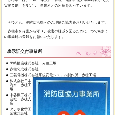
実施要綱」を制定し、事業所との連携を図っています。
今
後とも、消防団活動へのご理解ご協力をお願いいたします。
赤
穂市を災害から守り、被害の軽減を図るために一つでも多く
の事業所の登録をお願いいたします。
表示証交付事業所
黒崎播磨株式会社
赤
穂工場
赤穂化成株式会社
三菱電機株式会社系統変電システム製作所
赤
穂工場
株式会社日本
海水
赤
穂工
場
中谷機工株式
会社
赤穂支
店
タテホ化学工
業株式会社