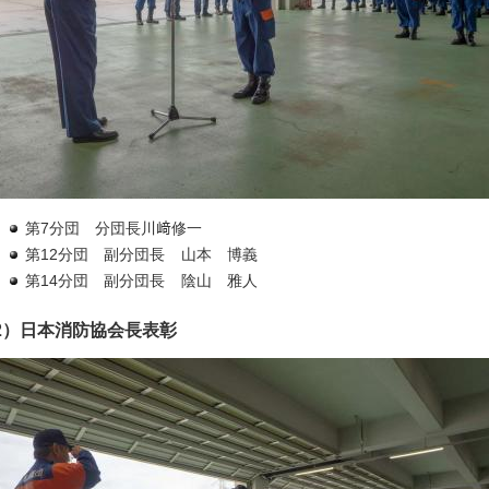
第7分団
分団長川﨑
修一
第12分団
副分団長
山本
博義
第14分団
副分団長
陰山
雅人
2）日本消防協会長表彰