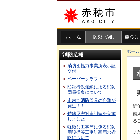
赤穂市
ホーム
防災・防犯
暮らし・
ホーム
消防広報
消防団協力事業所表示証
交付
ペーパークラフト
防災行政無線による消防
団員招集について
市内で消防器具の盗難が
発生！！！
近
備
特殊災害対応訓練を実施
しました
る
軽微な工事等に係る消防
ま
用設備等工事計画届の省
略について