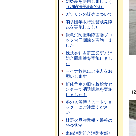
防炎品を使用しましょう
（消防法第8条の3）
ガソリンの販売について
消防団年末特別警戒発隊
式を実施しました
緊急消防援助隊西播ブロ
ック合同訓練を実施しま
した！
株式会社吉野工業所と消
防合同訓練を実施しまし
た
マイナ救急にご協力をお
願いします
解体予定の旧学校給食セ
ンターで消防訓練を実施
（
しました！
冬の入浴時「ヒートショ
ック」にご注意くださ
い！
林野火災注意報・警報の
発令状況
東備消防組合消防本部と