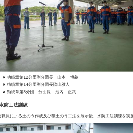
功績章第12分団副分団長
山本
博義
精績章第14分団副分団長陰山雅人
勤続章第8分団
分団長
池内
正武
水防工法訓練
防職員による土のう作成及び積土のう工法を展示後、水防工法訓練を実