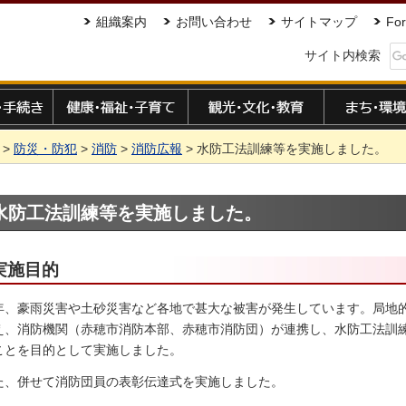
組織案内
お問い合わせ
サイトマップ
For
サイト内検索
手続き
健康・福祉・子育て
観光・文化・教育
まち・環境
>
防災・防犯
>
消防
>
消防広報
> 水防工法訓練等を実施しました。
水防工法訓練等を実施しました。
実施目的
年、豪雨災害や土砂災害など各地で甚大な被害が発生しています。局地
え、消防機関（赤穂市消防本部、赤穂市消防団）が連携し、水防工法訓
ことを目的として実施しました。
た、併せて消防団員の表彰伝達式を実施しました。