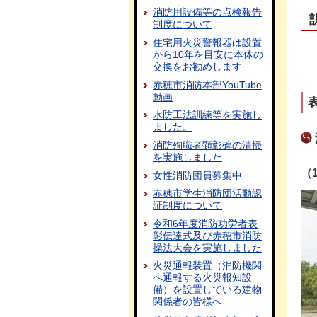
消防用設備等の点検報告
制度について
住宅用火災警報器は設置
から10年を目安に本体の
交換をお勧めします
赤穂市消防本部YouTube
動画
水防工法訓練等を実施し
ました。
消防殉職者顕彰碑の清掃
を実施しました
（
女性消防団員募集中
赤穂市学生消防団活動認
証制度について
令和6年度消防功労者表
彰伝達式及び赤穂市消防
操法大会を実施しました
火災通報装置（消防機関
へ通報する火災報知設
備）を設置している建物
関係者の皆様へ