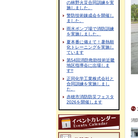
の林野火災合同訓練を実
施しました。
警防技術錬成会を開催し
ました。
雨水ポンプ場で消防訓練
を実施しました。
夏本番に備えて！暑熱順
化トレーニングを実施し
ています
第54回消防救助技術近畿
地区指導会に出場しま
す!!
正同化学工業株式会社と
合同訓練を実施しまし
た。
赤穂市消防防災フェスタ
2026を開催します
消