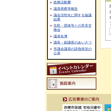
政務活動費
議員視察等報告
議会活性化に関する協議
結果
住民・団体等との意見交
換会
議員名簿
議長・副議長のあいさつ
市議会議員の請負状況の
公表
広告事業のご案内