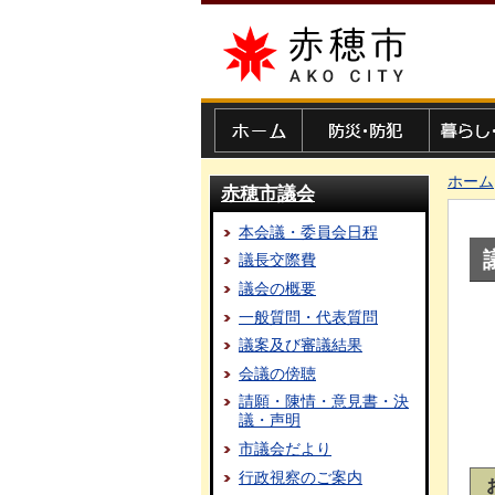
赤穂市
ホーム
防災・防犯
暮らし・
ホーム
赤穂市議会
本会議・委員会日程
議長交際費
議会の概要
一般質問・代表質問
議案及び審議結果
会議の傍聴
請願・陳情・意見書・決
議・声明
市議会だより
行政視察のご案内