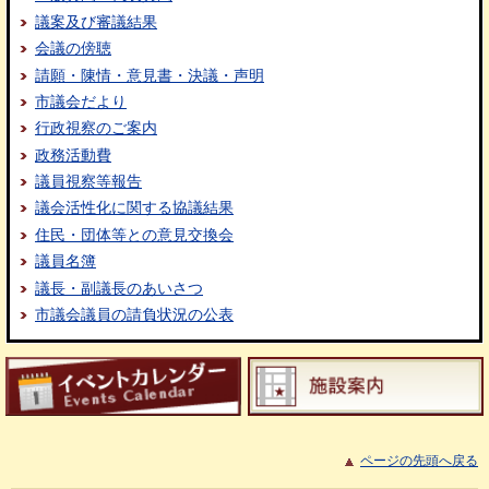
議案及び審議結果
会議の傍聴
請願・陳情・意見書・決議・声明
市議会だより
行政視察のご案内
政務活動費
議員視察等報告
議会活性化に関する協議結果
住民・団体等との意見交換会
議員名簿
議長・副議長のあいさつ
市議会議員の請負状況の公表
ページの先頭へ戻る