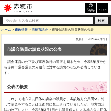
赤穂市
Foreign
メニュー
Language
ホーム
>
市政情報
>
赤穂市議会
> 市議会議員の請負状況の公表
更新日：2026年7月2日
市議会議員の請負状況の公表
議会運営
の公正及び事務執行の適正を図るため、令和6年度分か
ら赤穂市議会議員の赤穂市に対する請負の状況を公表していま
す。
公表の概要
これまで
地方公共団体の議会の議員が、当該地方公共団体に対
して請負をすることは全面的に禁止されていましたが、地方自治
法の改正により、令和5年3月1日から議員個人による地方公共団体