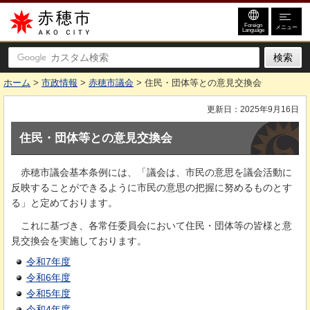
赤穂市
Foreign
メニュー
Language
ホーム
>
市政情報
>
赤穂市議会
> 住民・団体等との意見交換会
更新日：2025年9月16日
住民・団体等との意見交換会
赤
穂市議会基本条例には、「議会は、市民の意思を議会活動に
反映することができるように市民の意思の把握に努めるものとす
る」と定めております。
こ
れに基づき、各常任委員会において住民・団体等の皆様と意
見交換会を実施しております。
令和7年度
令和6年度
令和5年度
令和4年度