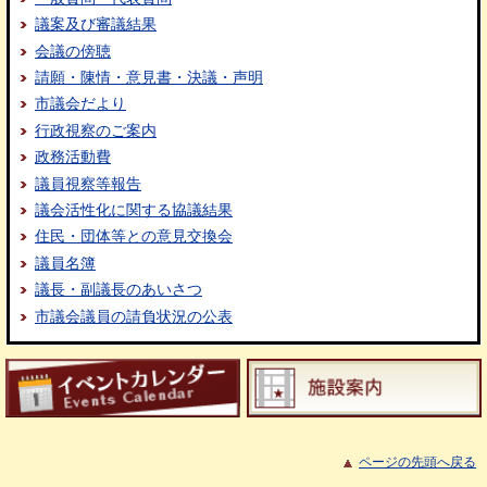
議案及び審議結果
会議の傍聴
請願・陳情・意見書・決議・声明
市議会だより
行政視察のご案内
政務活動費
議員視察等報告
議会活性化に関する協議結果
住民・団体等との意見交換会
議員名簿
議長・副議長のあいさつ
市議会議員の請負状況の公表
ページの先頭へ戻る