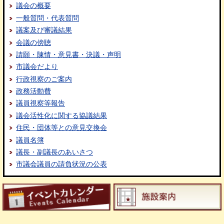
議会の概要
一般質問・代表質問
議案及び審議結果
会議の傍聴
請願・陳情・意見書・決議・声明
市議会だより
行政視察のご案内
政務活動費
議員視察等報告
議会活性化に関する協議結果
住民・団体等との意見交換会
議員名簿
議長・副議長のあいさつ
市議会議員の請負状況の公表