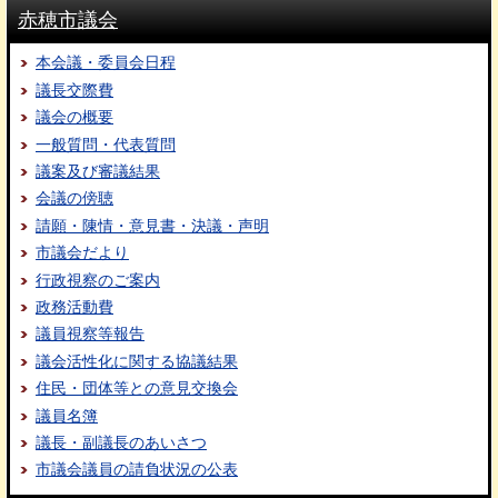
赤穂市議会
本会議・委員会日程
議長交際費
議会の概要
一般質問・代表質問
議案及び審議結果
会議の傍聴
請願・陳情・意見書・決議・声明
市議会だより
行政視察のご案内
政務活動費
議員視察等報告
議会活性化に関する協議結果
住民・団体等との意見交換会
議員名簿
議長・副議長のあいさつ
市議会議員の請負状況の公表