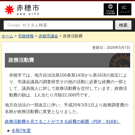
赤穂市
Foreign
メニュー
Language
ホーム
>
市政情報
>
赤穂市議会
> 政務活動費
更新日：2026年5月7日
政務活動費
赤穂市では、地方自治法第100条第14項から第16項の規定によ
り、市議会議員の調査研究その他の活動に必要な経費の一部と
して、議員個人に対して政務活動費を交付しています。政務活
動費の額は、1人当たり月額22,000円です。
地方自治法の一部改正に伴い、平成25年3月1日より政務調査費の
名称が政務活動費に変更となりました。
政務活動費を充てることができる経費の範囲（PDF：81KB）
令和7年度