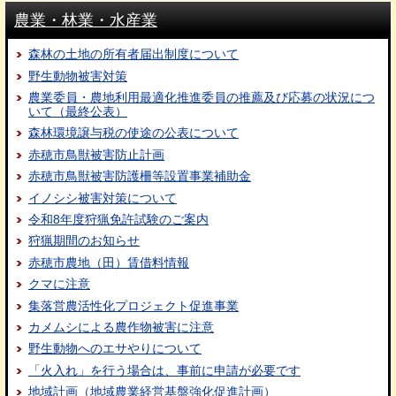
農業・林業・水産業
森林の土地の所有者届出制度について
野生動物被害対策
農業委員・農地利用最適化推進委員の推薦及び応募の状況につ
いて（最終公表）
森林環境譲与税の使途の公表について
赤穂市鳥獣被害防止計画
赤穂市鳥獣被害防護柵等設置事業補助金
イノシシ被害対策について
令和8年度狩猟免許試験のご案内
狩猟期間のお知らせ
赤穂市農地（田）賃借料情報
クマに注意
集落営農活性化プロジェクト促進事業
カメムシによる農作物被害に注意
野生動物へのエサやりについて
「火入れ」を行う場合は、事前に申請が必要です
地域計画（地域農業経営基盤強化促進計画）