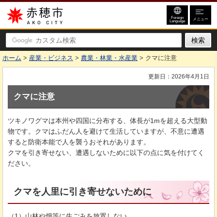
赤穂市
Foreign
メニュー
Language
ホーム
>
産業・ビジネス
>
農業・林業・水産業
> クマに注意
更新日：2026年4月1日
クマに注意
ツキノワグマは本州や四国に分布する、体長が1mを超える大型動
物です。クマはふだん人を避けて生活していますが、不意に遭遇
すると防衛本能で人を襲うおそれがあります。
クマを引き寄せない、遭遇しないために以下の点に気を付けてく
ださい。
クマを人里に引き寄せないために
（1）山林や畑等に生ごみを放置しない。