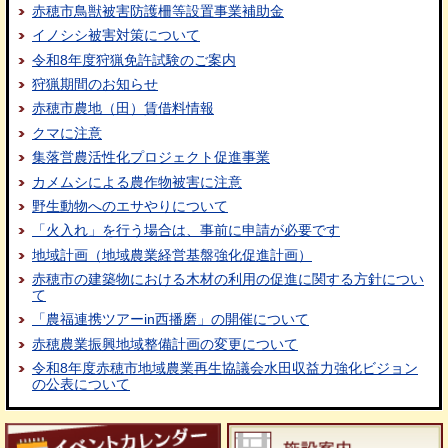
赤穂市鳥獣被害防護柵等設置事業補助金
イノシシ被害対策について
令和8年度狩猟免許試験のご案内
狩猟期間のお知らせ
赤穂市農地（田）賃借料情報
クマに注意
集落営農活性化プロジェクト促進事業
カメムシによる農作物被害に注意
野生動物へのエサやりについて
「火入れ」を行う場合は、事前に申請が必要です
地域計画（地域農業経営基盤強化促進計画）
赤穂市の建築物における木材の利用の促進に関する方針につい
て
「農福連携ツアーin西播磨」の開催について
赤穂農業振興地域整備計画の変更について
令和8年度赤穂市地域農業再生協議会水田収益力強化ビジョン
の公表について