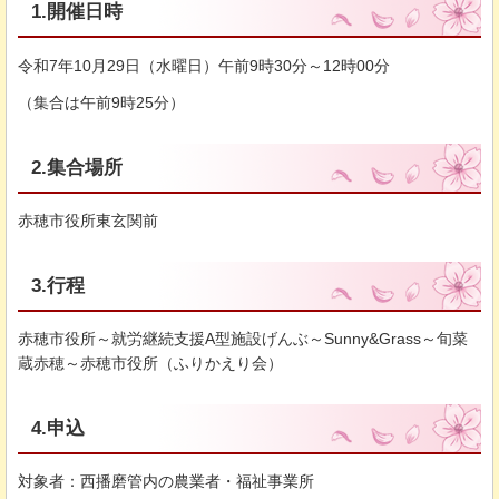
1.開催日時
令和7年10月29日（水曜日）午前9時30分～12時00分
（集合は午前9時25分）
2.集合場所
赤穂市役所東玄関前
3.行程
赤穂市役所～就労継続支援A型施設げんぶ～Sunny&Grass～旬菜
蔵赤穂～赤穂市役所（ふりかえり会）
4.申込
対象者：西播磨管内の農業者・福祉事業所