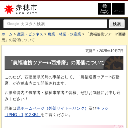
赤穂市
Foreign
メニュー
Language
ホーム
>
産業・ビジネス
>
農業・林業・水産業
> 「農福連携ツアーin西播
磨」の開催について
更新日：2025年10月7日
「農福連携ツアーin西播磨」の開催について
このたび、西播磨県民局の事業として、「農福連携ツアーin西播
磨」が赤穂市内にて開催されます。
西播磨管内の農業者・福祉事業者の皆様、ぜひお気軽にお申し込
みください！
詳細は
県ホームページ（外部サイトへリンク）
及び
チラシ
（PNG：1,912KB）
をご覧ください。