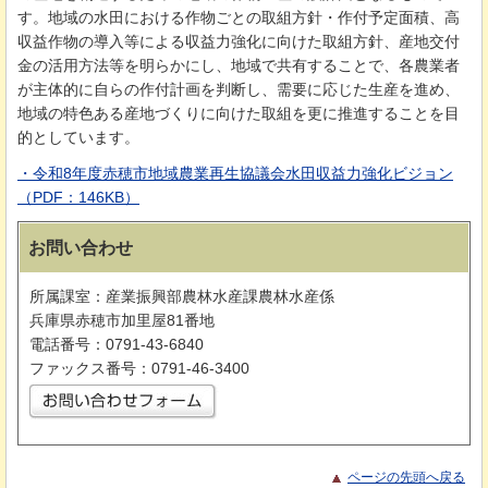
す。地域の水田における作物ごとの取組方針・作付予定面積、高
収益作物の導入等による収益力強化に向けた取組方針、産地交付
金の活用方法等を明らかにし、地域で共有することで、各農業者
が主体的に自らの作付計画を判断し、需要に応じた生産を進め、
地域の特色ある産地づくりに向けた取組を更に推進することを目
的としています。
・令和8年度赤穂市地域農業再生協議会水田収益力強化ビジョン
（PDF：146KB）
お問い合わせ
所属課室：産業振興部農林水産課農林水産係
兵庫県赤穂市加里屋81番地
電話番号：0791-43-6840
ファックス番号：0791-46-3400
ページの先頭へ戻る