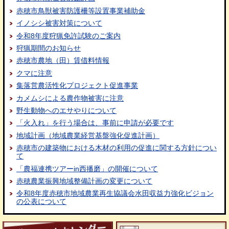
赤穂市鳥獣被害防護柵等設置事業補助金
イノシシ被害対策について
令和8年度狩猟免許試験のご案内
狩猟期間のお知らせ
赤穂市農地（田）賃借料情報
クマに注意
集落営農活性化プロジェクト促進事業
カメムシによる農作物被害に注意
野生動物へのエサやりについて
「火入れ」を行う場合は、事前に申請が必要です
地域計画（地域農業経営基盤強化促進計画）
赤穂市の建築物における木材の利用の促進に関する方針につい
て
「農福連携ツアーin西播磨」の開催について
赤穂農業振興地域整備計画の変更について
令和8年度赤穂市地域農業再生協議会水田収益力強化ビジョン
の公表について