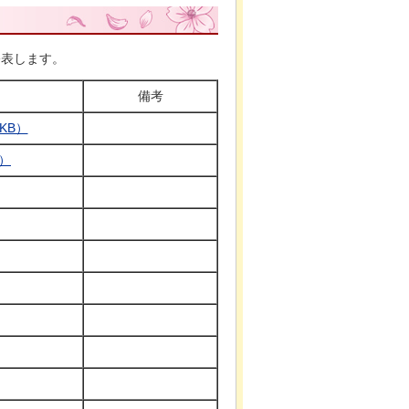
公表します。
備考
KB）
B）