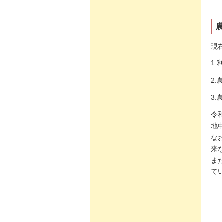
現
1
2
3
令
地
な
来
ま
て