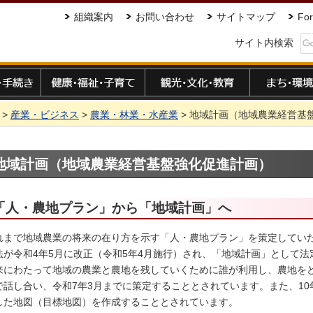
組織案内
お問い合わせ
サイトマップ
For
サイト内検索
手続き
健康・福祉・子育て
観光・文化・教育
まち・環境
>
産業・ビジネス
>
農業・林業・水産業
> 地域計画（地域農業経営基
地域計画（地域農業経営基盤強化促進計画）
「人・農地プラン」から「地域計画」へ
れまで地域農業の将来の在り方を示す「人・農地プラン」を策定してい
法が令和4年5月に改正（令和5年4月施行）され、「地域計画」として
来にわたって地域の農業と農地を残していくために誰が利用し、農地を
で話し合い、令和7年3月までに策定することとされています。また、10
した地図（目標地図）を作成することとされています。