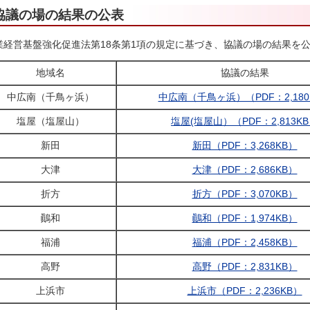
協議の場の結果の公表
業経営基盤強化促進法第18条第1項の規定に基づき、協議の場の結果を
地域名
協議の結果
中広南（千鳥ヶ浜）
中広南（千鳥ヶ浜）（PDF：2,180
塩屋（塩屋山）
塩屋(塩屋山）（PDF：2,813K
新田
新田（PDF：3,268KB）
大津
大津（PDF：2,686KB）
折方
折方（PDF：3,070KB）
鷆和
鷆和（PDF：1,974KB）
福浦
福浦（PDF：2,458KB）
高野
高野（PDF：2,831KB）
上浜市
上浜市（PDF：2,236KB）