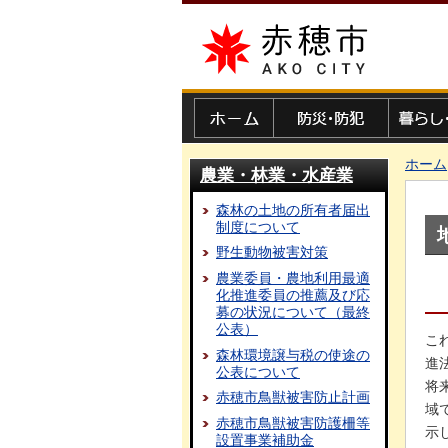
赤穂市
ホーム
防災・防犯
暮らし・
ホーム
農業・林業・水産業
森林の土地の所有者届出
制度について
野生動物被害対策
農業委員・農地利用最適
化推進委員の推薦及び応
募の状況について（最終
公表）
こ
森林環境譲与税の使途の
進
公表について
将
赤穂市鳥獣被害防止計画
域
赤穂市鳥獣被害防護柵等
示
設置事業補助金