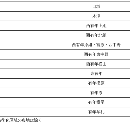
目坂
木津
西有年上組
西有年北組
西有年原組・宮原・西中野
西有年東中野
西有年横山
東有年
有年楢原
有年原
有年横尾
有年牟礼
市街化区域の農地は除く