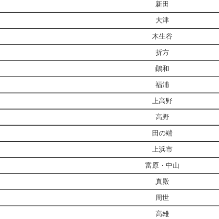
新田
大津
木生谷
折方
鷆和
福浦
上高野
高野
田の端
上浜市
富原・中山
真殿
周世
高雄