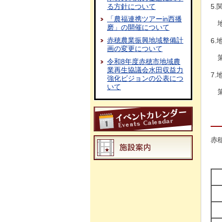
る方針について
5
「農福連携ツアーin西播
磨」の開催について
赤穂農業振興地域整備計
6
画の変更について
令和8年度赤穂市地域農
業再生協議会水田収益力
7
強化ビジョンの公表につ
いて
赤