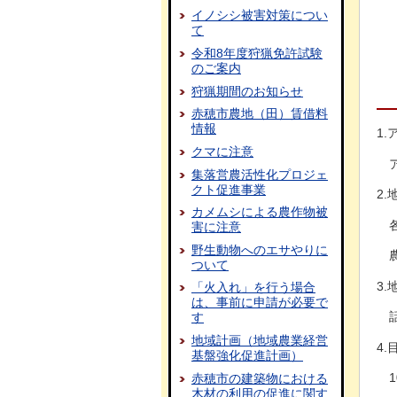
イノシシ被害対策につい
て
令和8年度狩猟免許試験
のご案内
狩猟期間のお知らせ
赤穂市農地（田）賃借料
情報
1
クマに注意
集落営農活性化プロジェ
クト促進事業
2
カメムシによる農作物被
害に注意
野生動物へのエサやりに
ついて
3
「火入れ」を行う場合
は、事前に申請が必要で
す
地域計画（地域農業経営
4
基盤強化促進計画）
赤穂市の建築物における
木材の利用の促進に関す