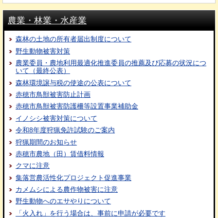
農業・林業・水産業
森林の土地の所有者届出制度について
野生動物被害対策
農業委員・農地利用最適化推進委員の推薦及び応募の状況につ
いて（最終公表）
森林環境譲与税の使途の公表について
赤穂市鳥獣被害防止計画
赤穂市鳥獣被害防護柵等設置事業補助金
イノシシ被害対策について
令和8年度狩猟免許試験のご案内
狩猟期間のお知らせ
赤穂市農地（田）賃借料情報
クマに注意
集落営農活性化プロジェクト促進事業
カメムシによる農作物被害に注意
野生動物へのエサやりについて
「火入れ」を行う場合は、事前に申請が必要です