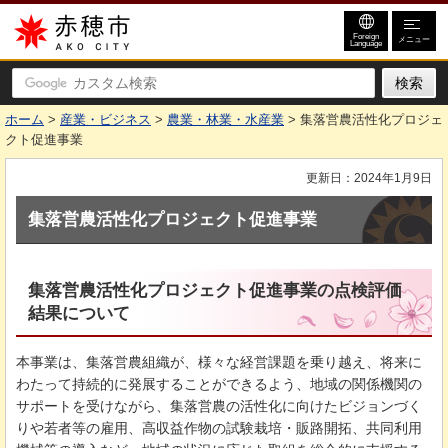
赤穂市
Foreign
メニュー
Language
ホーム
>
産業・ビジネス
>
農業・林業・水産業
> 集落営農活性化プロジェ
クト促進事業
更新日：2024年1月9日
集落営農活性化プロジェクト促進事業
集落営農活性化プロジェクト促進事業の点検評価
結果について
本事業は、集落営農組織が、様々な経営課題を乗り越え、将来に
わたって持続的に発展することができるよう、地域の関係機関の
サポートを受けながら、集落営農の活性化に向けたビジョンづく
りや若者等の雇用、高収益作物の試験栽培・販路開拓、共同利用