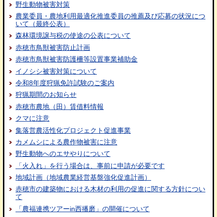
野生動物被害対策
農業委員・農地利用最適化推進委員の推薦及び応募の状況につ
いて（最終公表）
森林環境譲与税の使途の公表について
赤穂市鳥獣被害防止計画
赤穂市鳥獣被害防護柵等設置事業補助金
イノシシ被害対策について
令和8年度狩猟免許試験のご案内
狩猟期間のお知らせ
赤穂市農地（田）賃借料情報
クマに注意
集落営農活性化プロジェクト促進事業
カメムシによる農作物被害に注意
野生動物へのエサやりについて
「火入れ」を行う場合は、事前に申請が必要です
地域計画（地域農業経営基盤強化促進計画）
赤穂市の建築物における木材の利用の促進に関する方針につい
て
「農福連携ツアーin西播磨」の開催について