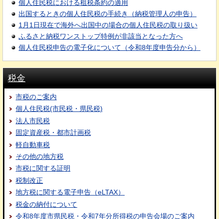
個人住民税における租税条約の適用
出国するときの個人住民税の手続き（納税管理人の申告）
1月1日現在で海外へ出国中の場合の個人住民税の取り扱い
ふるさと納税ワンストップ特例が非該当となった方へ
個人住民税申告の電子化について（令和8年度申告分から）
税金
市税のご案内
個人住民税(市民税・県民税)
法人市民税
固定資産税・都市計画税
軽自動車税
その他の地方税
市税に関する証明
税制改正
地方税に関する電子申告（eLTAX）
税金の納付について
令和8年度市県民税・令和7年分所得税の申告会場のご案内