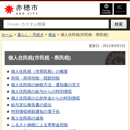
赤穂市
Foreign
メニュー
Language
ホーム
>
暮らし・手続き
>
税金
> 個人住民税(市民税・県民税)
更新日：2011年9月1日
個人住民税(市民税・県民税)
個人住民税（市県民税）の概要
所得・所得控除・税額控除
個人住民税の納税方法・通知書の見方
個人住民税の給与からの特別徴収
個人住民税の公的年金からの特別徴収
給与支払報告書の提出
特別徴収税額通知の電子化
個人住民税の減免
ふるさと納税による寄附金控除