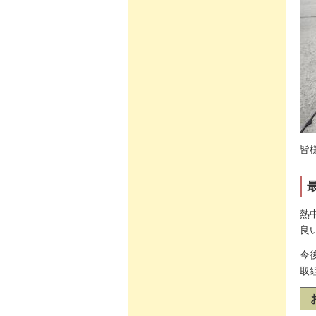
皆
熱
良
今
取