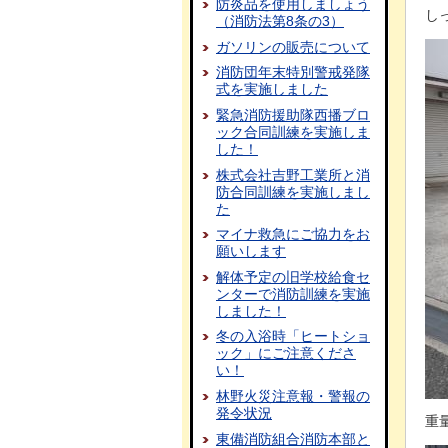
防炎品を使用しましょう
し
（消防法第8条の3）
ガソリンの販売について
消防団年末特別警戒発隊
式を実施しました
緊急消防援助隊西播ブロ
ック合同訓練を実施しま
した！
株式会社吉野工業所と消
防合同訓練を実施しまし
た
マイナ救急にご協力をお
願いします
解体予定の旧学校給食セ
ンターで消防訓練を実施
しました！
冬の入浴時「ヒートショ
ック」にご注意くださ
い！
林野火災注意報・警報の
発令状況
重
東備消防組合消防本部と