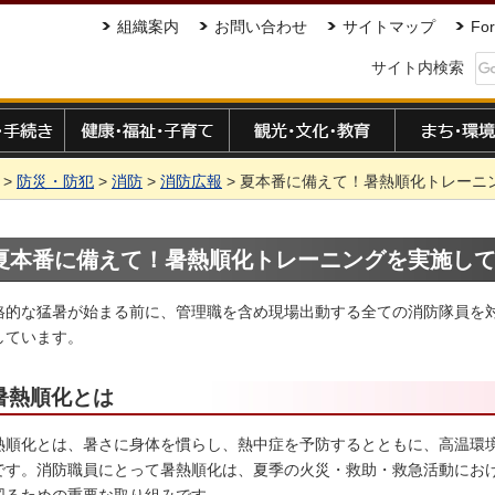
組織案内
お問い合わせ
サイトマップ
For
サイト内検索
手続き
健康・福祉・子育て
観光・文化・教育
まち・環境
>
防災・防犯
>
消防
>
消防広報
> 夏本番に備えて！暑熱順化トレーニ
夏本番に備えて！暑熱順化トレーニングを実施し
格的な猛暑が始まる前に、管理職を含め現場出動する全ての消防隊員を
しています。
暑熱順化とは
熱順化とは、暑さに身体を慣らし、熱中症を予防するとともに、高温環
です。消防職員にとって暑熱順化は、夏季の火災・救助・救急活動にお