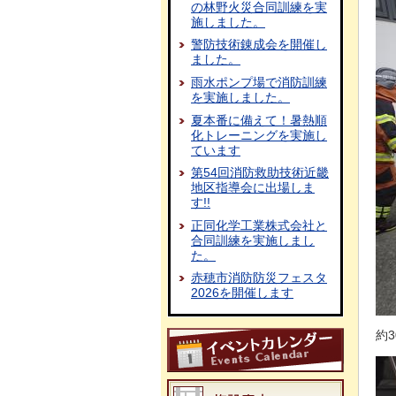
の林野火災合同訓練を実
施しました。
警防技術錬成会を開催し
ました。
雨水ポンプ場で消防訓練
を実施しました。
夏本番に備えて！暑熱順
化トレーニングを実施し
ています
第54回消防救助技術近畿
地区指導会に出場しま
す!!
正同化学工業株式会社と
合同訓練を実施しまし
た。
赤穂市消防防災フェスタ
2026を開催します
約