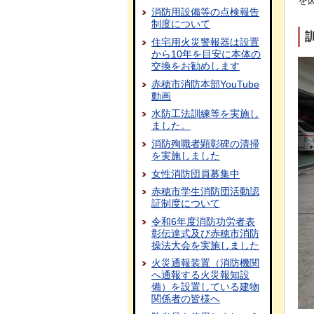
を
消防用設備等の点検報告
制度について
住宅用火災警報器は設置
から10年を目安に本体の
交換をお勧めします
赤穂市消防本部YouTube
動画
水防工法訓練等を実施し
ました。
消防殉職者顕彰碑の清掃
を実施しました
女性消防団員募集中
赤穂市学生消防団活動認
証制度について
令和6年度消防功労者表
彰伝達式及び赤穂市消防
操法大会を実施しました
火災通報装置（消防機関
へ通報する火災報知設
備）を設置している建物
関係者の皆様へ