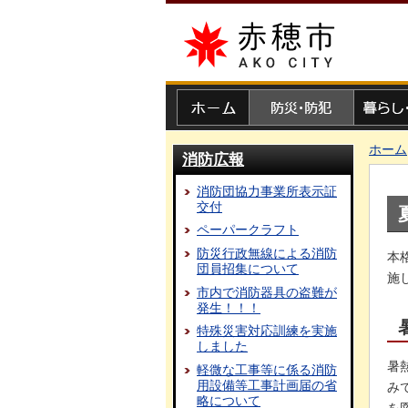
赤穂市
ホーム
防災・防犯
暮らし・
ホーム
消防広報
消防団協力事業所表示証
交付
ペーパークラフト
防災行政無線による消防
本
団員招集について
施
市内で消防器具の盗難が
発生！！！
特殊災害対応訓練を実施
しました
暑
軽微な工事等に係る消防
用設備等工事計画届の省
み
略について