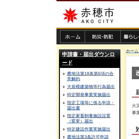
赤穂市
ホーム
防災・防犯
暮らし・
ホーム
申請書・届出ダウンロ
ード
農地法第18条第6項の合
意解約
大規模建築物等行為届出
特定開発事業実施届出
指定工場等に係る申請・
火
届出書
事
指定家畜飼養施設設置
（変更）届出
特定建設作業実施届出
農地法第3条許可申請