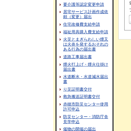
要介護等認定変更申請
居宅サービス計画作成依
頼（変更）届出
住宅改修費支給申請
福祉用具購入費支給申請
火災とまぎらわしい煙又
は火炎を発するおそれの
ある行為の届出書
道路工事届出書
煙火打上げ・煙火仕掛け
届出書
水道断水・水道減水届出
書
り災証明書交付
救急搬送証明書交付
赤穂市防災センター使用
許可申込
防災センター・消防庁舎
見学申込
催物の開催の届出