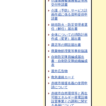
介護保険被保険者証等再
交付申請書
介護（予防）サービス計
画作成に係る資料提供申
請書
統括防火・防災管理者選
任（解任）届出書
全体についての消防計画
作成（変更）届出書
露店等の開設届出書
廃棄物処理業等事前協議
自衛防災隊員編成届出
書・自衛防災隊組織編成
表
屋外広告物
救急連絡カード
赤穂市後援名義の使用申
請について
赤穂市自然環境等と再生
可能エネルギー発電設備
設置事業との調和に関す
る条例について