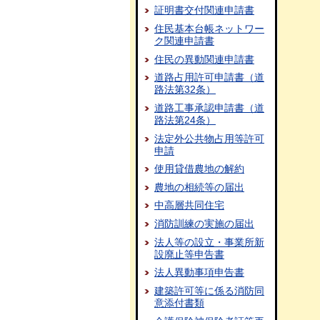
証明書交付関連申請書
住民基本台帳ネットワー
ク関連申請書
住民の異動関連申請書
道路占用許可申請書（道
路法第32条）
道路工事承認申請書（道
路法第24条）
法定外公共物占用等許可
申請
使用貸借農地の解約
農地の相続等の届出
中高層共同住宅
消防訓練の実施の届出
法人等の設立・事業所新
設廃止等申告書
法人異動事項申告書
建築許可等に係る消防同
意添付書類