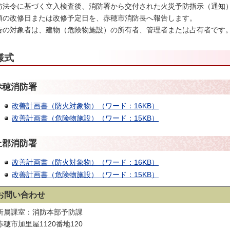
防法令に基づく立入検査後、消防署から交付された火災予防指示（通知
項の改修日または改修予定日を、赤穂市消防長へ報告します。
告の対象者は、建物（危険物施設）の所有者、管理者または占有者です
様式
赤穂消防署
改善計画書（防火対象物）（ワード：16KB）
改善計画書（危険物施設）（ワード：15KB）
上郡消防署
改善計画書（防火対象物）（ワード：16KB）
改善計画書（危険物施設）（ワード：15KB）
お問い合わせ
所属課室：消防本部予防課
赤穂市加里屋1120番地120