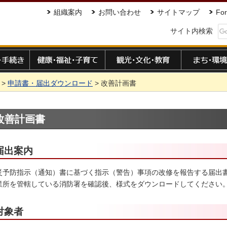
組織案内
お問い合わせ
サイトマップ
For
サイト内検索
手続き
健康・福祉・子育て
観光・文化・教育
まち・環境
>
申請書・届出ダウンロード
> 改善計画書
改善計画書
届出案内
災予防指示（通知）書に基づく指示（警告）事項の改修を報告する届出
業所を管轄している消防署を確認後、様式をダウンロードしてください
対象者