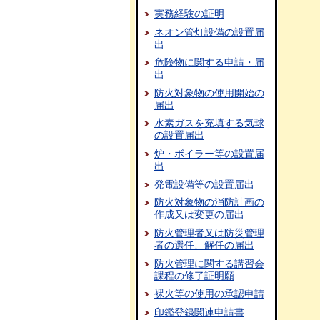
実務経験の証明
ネオン管灯設備の設置届
出
危険物に関する申請・届
出
防火対象物の使用開始の
届出
水素ガスを充填する気球
の設置届出
炉・ボイラー等の設置届
出
発電設備等の設置届出
防火対象物の消防計画の
作成又は変更の届出
防火管理者又は防災管理
者の選任、解任の届出
防火管理に関する講習会
課程の修了証明願
裸火等の使用の承認申請
印鑑登録関連申請書