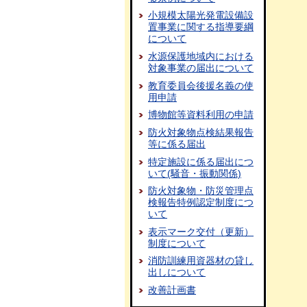
小規模太陽光発電設備設
置事業に関する指導要綱
について
水源保護地域内における
対象事業の届出について
教育委員会後援名義の使
用申請
博物館等資料利用の申請
防火対象物点検結果報告
等に係る届出
特定施設に係る届出につ
いて(騒音・振動関係)
防火対象物・防災管理点
検報告特例認定制度につ
いて
表示マーク交付（更新）
制度について
消防訓練用資器材の貸し
出しについて
改善計画書