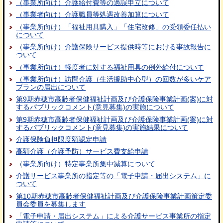
（事業所向け）介護給付費等の過誤申立について
（事業者向け）介護職員等処遇改善加算について
（事業所向け）「福祉用具購入」「住宅改修」の受領委任払い
について
（事業所向け）介護保険サービス提供時等における事故報告に
ついて
（事業所向け）軽度者に対する福祉用具の例外給付について
（事業所向け）訪問介護（生活援助中心型）の回数が多いケア
プランの届出について
第9期赤穂市高齢者保健福祉計画及び介護保険事業計画(案)に対
するパブリックコメント(意見募集)の実施について
第9期赤穂市高齢者保健福祉計画及び介護保険事業計画(案)に対
するパブリックコメント(意見募集)の実施結果について
介護保険負担限度額認定申請
高額介護（介護予防）サービス費支給申請
（事業所向け）特定事業所集中減算について
介護サービス事業所の指定等の「電子申請・届出システム」に
ついて
第10期赤穂市高齢者保健福祉計画及び介護保険事業計画策定委
員会委員を募集します
「電子申請・届出システム」による介護サービス事業所の指定