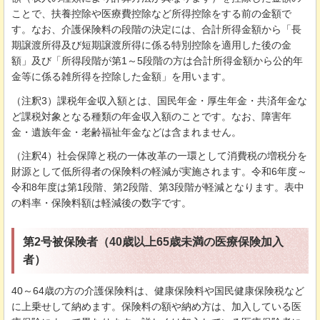
ことで、扶養控除や医療費控除など所得控除をする前の金額で
す。なお、介護保険料の段階の決定には、合計所得金額から「長
期譲渡所得及び短期譲渡所得に係る特別控除を適用した後の金
額」及び「所得段階が第1～5段階の方は合計所得金額から公的年
金等に係る雑所得を控除した金額」を用います。
（注釈3）課税年金収入額とは、国民年金・厚生年金・共済年金な
ど課税対象となる種類の年金収入額のことです。なお、障害年
金・遺族年金・老齢福祉年金などは含まれません。
（注釈4）社会保障と税の一体改革の一環として消費税の増税分を
財源として低所得者の保険料の軽減が実施されます。令和6年度～
令和8年度は第1段階、第2段階、第3段階が軽減となります。表中
の料率・保険料額は軽減後の数字です。
第2号被保険者（40歳以上65歳未満の医療保険加入
者）
40～64歳の方の介護保険料は、健康保険料や国民健康保険税など
に上乗せして納めます。保険料の額や納め方は、加入している医