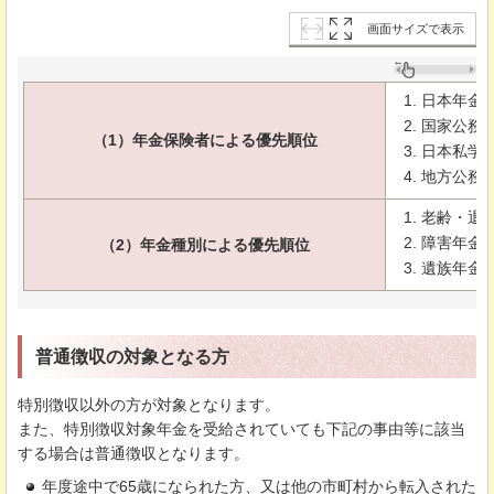
画面サイズで表示
日本年金
国家公務
（1）年金保険者による優先順位
日本私学
地方公務
老齢・退
障害年金
（2）年金種別による優先順位
遺族年金
普通徴収の対象となる方
特別徴収以外の方が対象となります。
また、特別徴収対象年金を受給されていても下記の事由等に該当
する場合は普通徴収となります。
年度途中で65歳になられた方、又は他の市町村から転入された