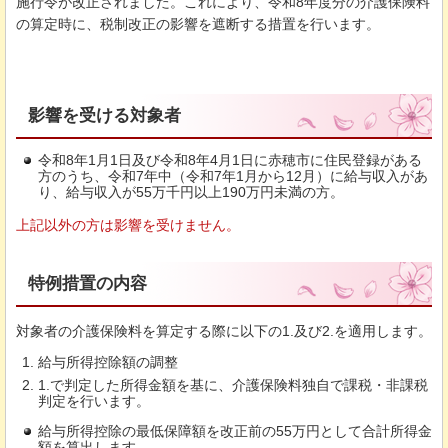
施行令が改正されました。これにより、令和8年度分の介護保険料
の算定時に、税制改正の影響を遮断する措置を行います。
影響を受ける対象者
令和8年1月1日及び令和8年4月1日に赤穂市に住民登録がある
方のうち、令和7年中（令和7年1月から12月）に給与収入があ
り、給与収入が55万千円以上190万円未満の方。
上記以外の方は影響を受けません。
特例措置の内容
対象者の介護保険料を算定する際に以下の1.及び2.を適用します。
給与所得控除額の調整
1.で判定した所得金額を基に、介護保険料独自で課税・非課税
判定を行います。
給与所得控除の最低保障額を改正前の55万円として合計所得金
額を算出します。