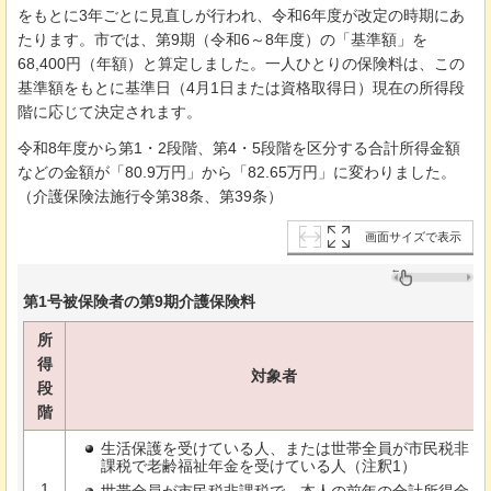
をもとに3年ごとに見直しが行われ、令和6年度が改定の時期にあ
たります。市では、第9期（令和6～8年度）の「基準額」を
68,400円（年額）と算定しました。一人ひとりの保険料は、この
基準額をもとに基準日（4月1日または資格取得日）現在の所得段
階に応じて決定されます。
令和8年度から第1・2段階、第4・5段階を区分する合計所得金額
などの金額が「80.9万円」から「82.65万円」に変わりました。
（介護保険法施行令第38条、第39条）
画面サイズで表示
第1号被保険者の第9期介護保険料
所
得
対象者
段
階
生活保護を受けている人、または世帯全員が市民税非
課税で老齢福祉年金を受けている人（注釈1）
1
世帯全員が市民税非課税で、本人の前年の合計所得金