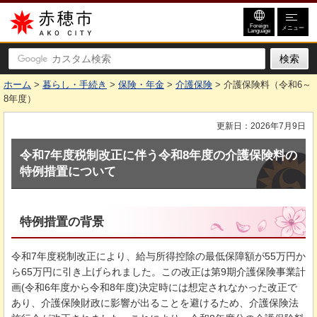
赤穂市
Foreign
メニュー
Language
ホーム
>
暮らし・手続き
>
保険・年金
>
介護保険
> 介護保険料（令和6～
8年度）
更新日：2026年7月9日
令和7年度税制改正に伴う令和8年度の介護保険料の
特例措置について
特例措置の背景
令和7年度税制改正により、給与所得控除の最低保障額が55万円か
ら65万円に引き上げられました。この改正は第9期介護保険事業計
画(令和6年度から令和8年度)決定時には想定されなかった改正で
あり、介護保険財政に影響が出ることを避けるため、介護保険法