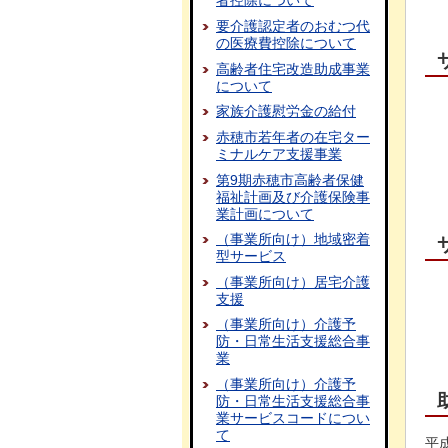
者控除について
要介護認定者のおむつ代
の医療費控除について
高齢者住宅改造助成事業
について
家族介護慰労金の給付
赤穂市若年者の在宅ター
ミナルケア支援事業
第9期赤穂市高齢者保健
福祉計画及び介護保険事
業計画について
（事業所向け）地域密着
型サービス
（事業所向け）居宅介護
支援
（事業所向け）介護予
防・日常生活支援総合事
業
（事業所向け）介護予
防・日常生活支援総合事
業サービスコードについ
て
平