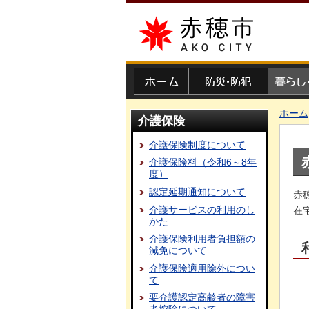
赤穂市
ホーム
防災・防犯
暮らし・
ホーム
介護保険
介護保険制度について
介護保険料（令和6～8年
度）
認定延期通知について
赤
介護サービスの利用のし
在
かた
介護保険利用者負担額の
減免について
介護保険適用除外につい
て
要介護認定高齢者の障害