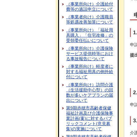
（事業所向け）介護給付
費等の過誤申立について
（事業者向け）介護職員
等処遇改善加算について
（事業所向け）「福祉用
具購入」「住宅改修」の
受領委任払いについて
申
（事業所向け）介護保険
サービス提供時等におけ
提
る事故報告について
（事業所向け）軽度者に
対する福祉用具の例外給
付について
（事業所向け）訪問介護
（生活援助中心型）の回
数が多いケアプランの届
出について
申
第9期赤穂市高齢者保健
福祉計画及び介護保険事
業計画(案)に対するパブ
リックコメント(意見募
集)の実施について
介
第9期赤穂市高齢者保健