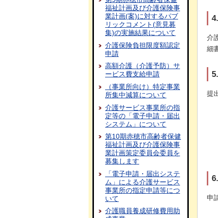
福祉計画及び介護保険事
業計画(案)に対するパブ
リックコメント(意見募
集)の実施結果について
介
介護保険負担限度額認定
細
申請
高額介護（介護予防）サ
ービス費支給申請
（事業所向け）特定事業
提
所集中減算について
介護サービス事業所の指
定等の「電子申請・届出
システム」について
第10期赤穂市高齢者保健
福祉計画及び介護保険事
業計画策定委員会委員を
募集します
「電子申請・届出システ
ム」による介護サービス
事業所の指定申請等につ
申
いて
介護職員養成研修費用助