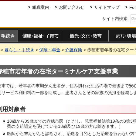
組織案内
お問い合わせ
サイトマップ
For
サイト内検索
手続き
健康・福祉・子育て
観光・文化・教育
まち・環境
>
暮らし・手続き
>
保険・年金
>
介護保険
> 赤穂市若年者の在宅ター
赤穂市若年者の在宅ターミナルケア支援事業
穂市では、若年者の末期がん患者が、住み慣れた生活の場で最後まで安
宅サービス利用料の一部を助成し、患者さんとその家族の負担を軽減し
利用対象者
18歳から39歳までの赤穂市民（ただし、児童福祉法第19条の3第
費の支給認定を受けている18歳及び19歳の方は除きます。）
医師から末期がんと診断され、治癒を目的とした治療を行わない方