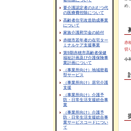
者控除について
め
要介護認定者のおむつ代
の医療費控除について
高齢者住宅改造助成事業
について
家族介護慰労金の給付
赤穂市若年者の在宅ター
赤
ミナルケア支援事業
切
第9期赤穂市高齢者保健
福祉計画及び介護保険事
令
業計画について
（事業所向け）地域密着
型サービス
（事業所向け）居宅介護
支援
（事業所向け）介護予
防・日常生活支援総合事
業
（事業所向け）介護予
防・日常生活支援総合事
業サービスコードについ
て