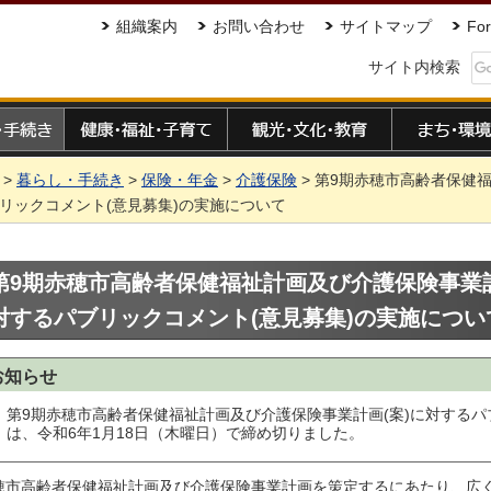
組織案内
お問い合わせ
サイトマップ
For
サイト内検索
手続き
健康・福祉・子育て
観光・文化・教育
まち・環境
>
暮らし・手続き
>
保険・年金
>
介護保険
> 第9期赤穂市高齢者保健
リックコメント(意見募集)の実施について
第9期赤穂市高齢者保健福祉計画及び介護保険事業計
対するパブリックコメント(意見募集)の実施につい
お知らせ
第9期赤穂市高齢者保健福祉計画及び介護保険事業計画(案)に対するパ
は、令和6年1月18日（木曜日）で締め切りました。
穂市高齢者保健福祉計画及び介護保険事業計画を策定するにあたり、広