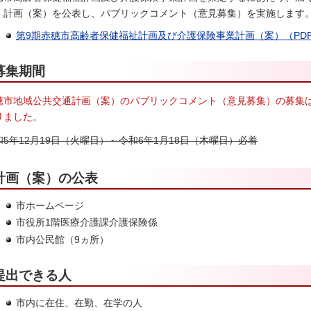
、計画（案）を公表し、パブリックコメント（意見募集）を実施します
第9期赤穂市高齢者保健福祉計画及び介護保険事業計画（案）（PDF：3
募集期間
穂市地域公共交通計画（案）のパブリックコメント（意見募集）の募集は
りました。
和5年12月19日（火曜日）～令和6年1月18日（木曜日）必着
計画（案）の公表
市ホームページ
市役所1階医療介護課介護保険係
市内公民館（9ヵ所）
提出できる人
市内に在住、在勤、在学の人