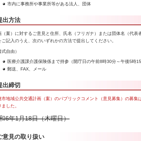
市内に事務所や事業所等がある法人、団体
提出方法
画（案）に対するご意見と住所、氏名（フリガナ）または団体名（代表者
をご記入のうえ、次のいずれかの方法で提出してください。
書式自由）
医療介護課介護保険係まで持参（開庁日の午前8時30分～午後5時1
郵送、FAX、メール
提出締切
穂市地域公共交通計画（案）のパブリックコメント（意見募集）の募集は
りました。
和6年1月18日（木曜日）
ご意見の取り扱い