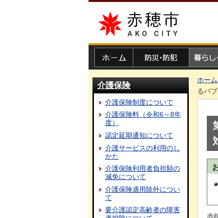
赤穂市
ホーム
防災・防犯
暮らし・
ホーム
介護保険
るパブ
介護保険制度について
介護保険料（令和6～8年
度）
認定延期通知について
介護サービスの利用のし
かた
介護保険利用者負担額の
減免について
介護保険適用除外につい
て
要介護認定高齢者の障害
赤