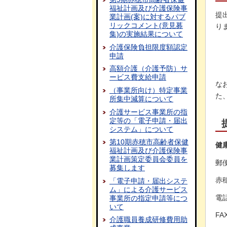
福祉計画及び介護保険事
提
業計画(案)に対するパブ
リックコメント(意見募
り
集)の実施結果について
介護保険負担限度額認定
申請
高額介護（介護予防）サ
ービス費支給申請
な
（事業所向け）特定事業
た
所集中減算について
介護サービス事業所の指
定等の「電子申請・届出
システム」について
第10期赤穂市高齢者保健
健
福祉計画及び介護保険事
業計画策定委員会委員を
郵便
募集します
赤
「電子申請・届出システ
ム」による介護サービス
電話
事業所の指定申請等につ
いて
FA
介護職員養成研修費用助