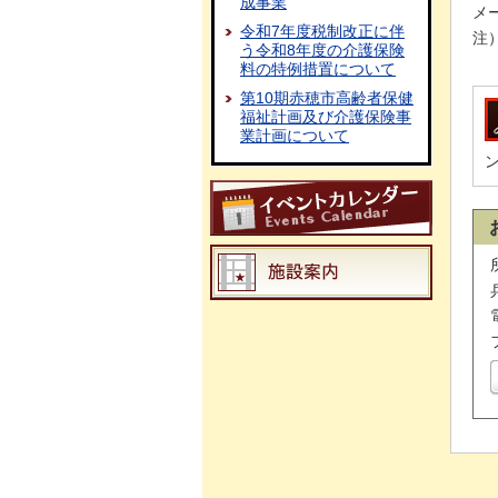
成事業
メー
令和7年度税制改正に伴
注
う令和8年度の介護保険
料の特例措置について
第10期赤穂市高齢者保健
福祉計画及び介護保険事
業計画について