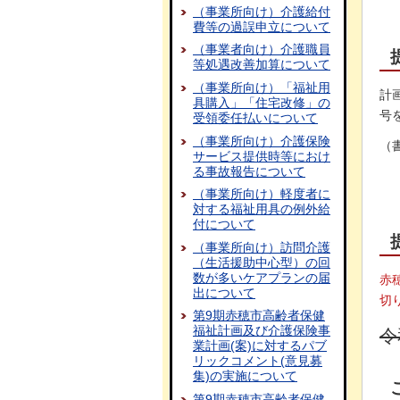
（事業所向け）介護給付
費等の過誤申立について
（事業者向け）介護職員
等処遇改善加算について
（事業所向け）「福祉用
計
具購入」「住宅改修」の
号
受領委任払いについて
（事業所向け）介護保険
（
サービス提供時等におけ
る事故報告について
（事業所向け）軽度者に
対する福祉用具の例外給
付について
（事業所向け）訪問介護
（生活援助中心型）の回
数が多いケアプランの届
赤
出について
切
第9期赤穂市高齢者保健
福祉計画及び介護保険事
令
業計画(案)に対するパブ
リックコメント(意見募
集)の実施について
第9期赤穂市高齢者保健