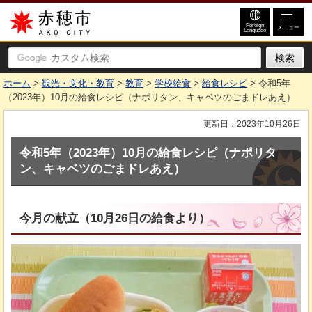
赤穂市
Foreign
メニュー
Language
ホーム
>
観光・文化・教育
>
教育
>
学校給食
>
給食レシピ
> 令和5年
（2023年）10月の給食レシピ（ナポリタン、キャベツのごまドレあえ）
更新日：2023年10月26日
令和5年（2023年）10月の給食レシピ（ナポリタ
ン、キャベツのごまドレあえ）
今月の献立（10月26日の給食より）