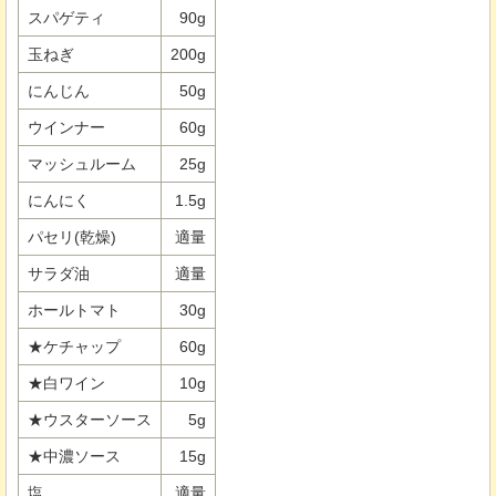
スパゲティ
90g
玉ねぎ
200g
にんじん
50g
ウインナー
60g
マッシュルーム
25g
にんにく
1.5g
パセリ(乾燥)
適量
サラダ油
適量
ホールトマト
30g
★ケチャップ
60g
★白ワイン
10g
★ウスターソース
5g
★中濃ソース
15g
塩
適量