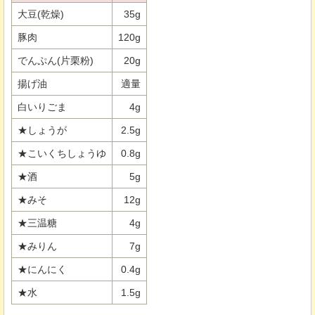
大豆(乾燥)
35g
豚肉
120g
でんぷん(片栗粉)
20g
揚げ油
適量
白いりごま
4g
★しょうが
2.5g
★こいくちしょうゆ
0.8g
★酒
5g
★みそ
12g
★三温糖
4g
★みりん
7g
★にんにく
0.4g
★水
1.5g