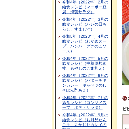
令和4年（2022年）2月の
給食レシピ（マーボー豆
腐、海藻サラダ）
令和4年（2022年）3月の
給食レシピ（ハレの日ち
らし、すまし汁）
令和5年（2023年）4月の
給食レシピ（わかめスー
プ、ハンバーグきのこソ
ース）
令和4年（2022年）5月の
給食レシピ（中華風炒め
物、もやしのごま和え）
令和4年（2022年）6月の
給食レシピ（バターチキ
ンカレー、キャベツのし
そぽん酢あえ）
令和4年（2022年）7月の
給食レシピ（コンソメス
ープ、ポテトサラダ）
ビ
令和4年（2022年）9月の
給食レシピ（お月見だん
ご汁、丸かじりカレイの