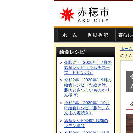
赤穂市
ホーム
防災・防犯
暮らし・
ホーム
給食レシピ
のナム
令和2年（2020年）7月の
給食レシピ（キムチスー
プ、ビビンバ）
令和2年（2020年）9月の
給食レシピ（たぬき汁、
豚肉とさつまいものかり
ん揚げ）
令和2年（2020年）10月
の給食レシピ（豚汁、さ
んまの塩焼き）
給食レシピ公開!!鶏肉の
レモン漬け