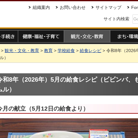
組織案内
お問い合わせ
サイトマップ
For
サイト内検索
手続き
健康・福祉・子育て
観光・文化・教育
まち・環境
>
観光・文化・教育
>
教育
>
学校給食
>
給食レシピ
> 令和8年（20
ル）
令和8年（2026年）5月の給食レシピ（ビビンバ、
ムル）
今月の献立（5月12日の給食より）