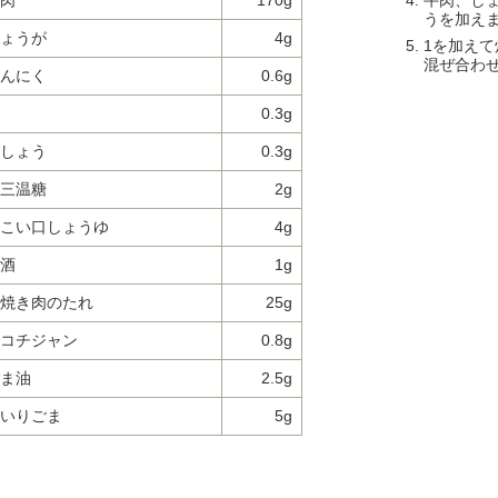
牛肉、し
肉
170g
うを加え
ょうが
4g
1を加え
混ぜ合わ
んにく
0.6g
0.3g
しょう
0.3g
三温糖
2g
こい口しょうゆ
4g
酒
1g
焼き肉のたれ
25g
コチジャン
0.8g
ま油
2.5g
いりごま
5g