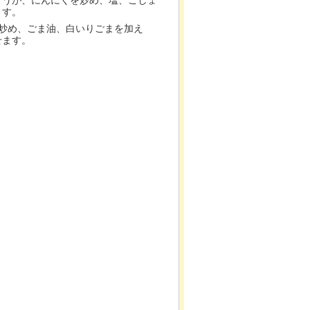
ょうが、にんにくを炒め、塩、こしょ
ます。
て炒め、ごま油、白いりごまを加え
せます。