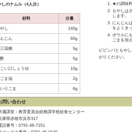
★の調味
やしのナムル（4人分）
もやしは
します。
材料
分量
にんじん
をよくき
やし
140g
ボウルに
んじん
60g
ごまを加
三温糖
5g
ビビンバともやし
がりください。
酢
5g
こい口しょうゆ
10g
ごま油
2g
いりごま
6g
お問い合わせ
所属課室：教育委員会総務課学校給食センター
兵庫県赤穂市浜市317
電話番号：0791-48-7151