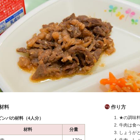
材料
作り方
★の調味
ビンバの材料（4人分）
牛肉は食
材料
分量
しょうが