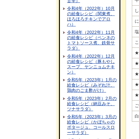
牛
甘辛）
令和4年（2022年）10月
し
の給食レシピ（関東煮、
ほろほろチキンでアロ
に
ハ）
塩
令和4年（2022年）11月
の給食レシピ（ペンネの
こ
トマトソース煮、鉄骨サ
ラダ）
★
令和4年（2022年）12月
の給食レシピ（豚もやし
★
スープ、ヤンニョムチキ
ン）
★
令和5年（2023年）1月の
★
給食レシピ（みぞれ汁、
鶏肉のごま酢がけ）
★
令和5年（2023年）2月の
給食レシピ（納豆みそ、
ご
ツナサラダ）
白
令和5年（2023年）3月の
給食レシピ（かぼちゃの
ポタージュ、コールスロ
ーサラダ）