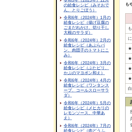
も
の給食レシピ（みそおで
ん、とりごぼう）
令和6年（2024年）1月の
給食レシピ（揚げ豆腐の
ごまだれかけ、切り干し
も
大根のサラダ）
に
令和6年（2024年）2月の
給食レシピ（あぶらパ
★
ン、肉団子のトマトにこ
み）
★
令和6年（2024年）3月の
給食レシピ（ぶたピリ、
★
かぶのマヨポン和え）
★
令和6年（2024年）4月の
給食レシピ（ワンタンス
白
ープ、コールスローサラ
ダ）
令和6年（2024年）5月の
給食レシピ（メヒカリの
レモンソース、中華あ
え）
令和6年（2024年）7月の
給食レシピ（肉どうふ、