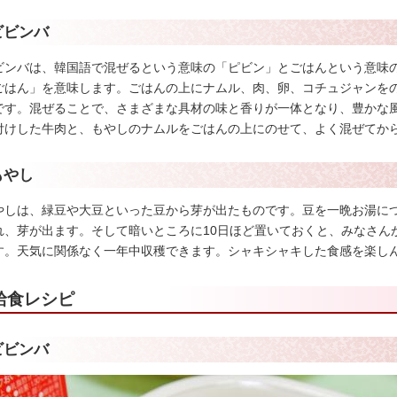
ビビンバ
ビンバは、韓国語で混ぜるという意味の「ピビン」とごはんという意味
ごはん」を意味します。ごはんの上にナムル、肉、卵、コチュジャンを
です。混ぜることで、さまざまな具材の味と香りが一体となり、豊かな
付けした牛肉と、もやしのナムルをごはんの上にのせて、よく混ぜてか
もやし
やしは、緑豆や大豆といった豆から芽が出たものです。豆を一晩お湯に
れ、芽が出ます。そして暗いところに10日ほど置いておくと、みなさん
す。天気に関係なく一年中収穫できます。シャキシャキした食感を楽し
給食レシピ
ビビンバ