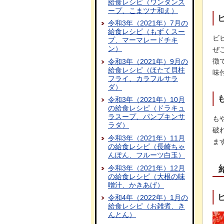
給食レシピ（ワンタンス
ープ、こまツナ和え）
令和3年（2021年）7月の
給食レシピ（もずくスー
ビ
プ、マーマレードチキ
ン）
ぜ
徴
令和3年（2021年）9月の
給食レシピ（ほたて貝柱
味
フライ、カラフルサラ
ダ）
令和3年（2021年）10月
の給食レシピ（ドラキュ
ラスープ、パンプキンサ
も
ラダ）
破
令和3年（2021年）11月
ま
の給食レシピ（長崎ちゃ
んぽん、フルーツ白玉）
令和3年（2021年）12月
の給食レシピ（大根の味
噌汁、かきあげ）
令和4年（2022年）1月の
給食レシピ（お雑煮、き
んとん）