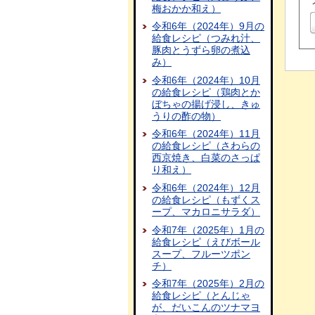
梅おかか和え）
令和6年（2024年）9月の
給食レシピ（つみれ汁、
豚肉とうずら卵の煮込
み）
令和6年（2024年）10月
の給食レシピ（鶏肉とか
ぼちゃの揚げ浸し、きゅ
うりの酢の物）
令和6年（2024年）11月
の給食レシピ（さわらの
西京焼き、白菜のさっぱ
り和え）
令和6年（2024年）12月
の給食レシピ（もずくス
ープ、マカロニサラダ）
令和7年（2025年）1月の
給食レシピ（えびボール
スープ、フルーツポン
チ）
令和7年（2025年）2月の
給食レシピ（とんじゃ
が、だいこんのツナマヨ