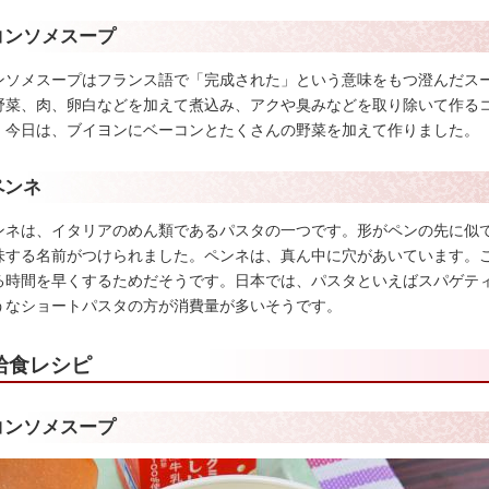
コンソメスープ
ンソメスープはフランス語で「完成された」という意味をもつ澄んだス
野菜、肉、卵白などを加えて煮込み、アクや臭みなどを取り除いて作る
。今日は、ブイヨンにベーコンとたくさんの野菜を加えて作りました。
ペンネ
ンネは、イタリアのめん類であるパスタの一つです。形がペンの先に似
味する名前がつけられました。ペンネは、真ん中に穴があいています。
る時間を早くするためだそうです。日本では、パスタといえばスパゲテ
うなショートパスタの方が消費量が多いそうです。
給食レシピ
コンソメスープ