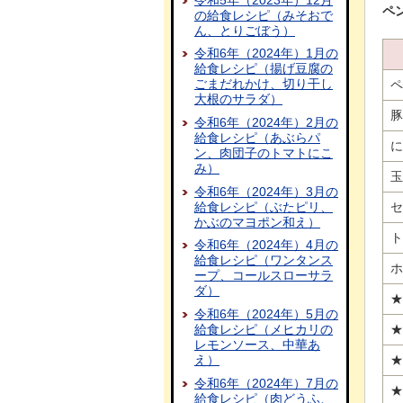
ペ
の給食レシピ（みそおで
ん、とりごぼう）
令和6年（2024年）1月の
給食レシピ（揚げ豆腐の
ごまだれかけ、切り干し
ペ
大根のサラダ）
豚
令和6年（2024年）2月の
給食レシピ（あぶらパ
に
ン、肉団子のトマトにこ
み）
玉
令和6年（2024年）3月の
給食レシピ（ぶたピリ、
セ
かぶのマヨポン和え）
ト
令和6年（2024年）4月の
給食レシピ（ワンタンス
ホ
ープ、コールスローサラ
ダ）
★
令和6年（2024年）5月の
給食レシピ（メヒカリの
★
レモンソース、中華あ
え）
★
令和6年（2024年）7月の
★
給食レシピ（肉どうふ、