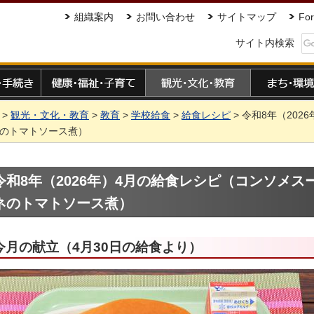
組織案内
お問い合わせ
サイトマップ
For
サイト内検索
手続き
健康・福祉・子育て
観光・文化・教育
まち・環境
>
観光・文化・教育
>
教育
>
学校給食
>
給食レシピ
> 令和8年（20
のトマトソース煮）
令和8年（2026年）4月の給食レシピ（コンソメス
ネのトマトソース煮）
今月の献立（4月30日の給食より）