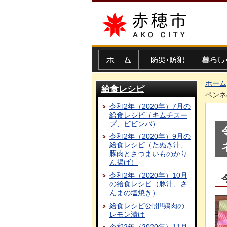
赤穂市
ホーム
防災・防犯
暮らし・
ホーム
給食レシピ
ペンネ
令和2年（2020年）7月の
給食レシピ（キムチスー
プ、ビビンバ）
令和2年（2020年）9月の
給食レシピ（たぬき汁、
豚肉とさつまいものかり
ん揚げ）
令和2年（2020年）10月
の給食レシピ（豚汁、さ
んまの塩焼き）
給食レシピ公開!!鶏肉の
レモン漬け