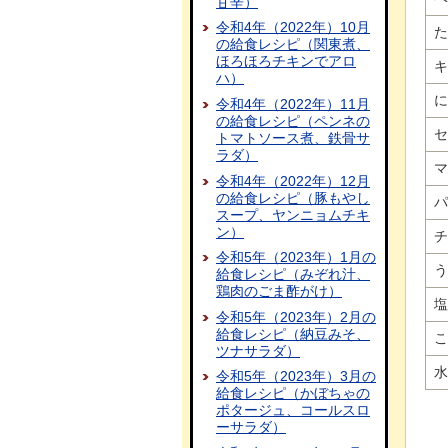
甘辛）
令和4年（2022年）10月
た
の給食レシピ（関東煮、
ほろほろチキンでアロ
キ
ハ）
に
令和4年（2022年）11月
の給食レシピ（ペンネの
セ
トマトソース煮、鉄骨サ
ラダ）
マ
令和4年（2022年）12月
の給食レシピ（豚もやし
パ
スープ、ヤンニョムチキ
ン）
チ
令和5年（2023年）1月の
う
給食レシピ（みぞれ汁、
鶏肉のごま酢がけ）
塩
令和5年（2023年）2月の
給食レシピ（納豆みそ、
こ
ツナサラダ）
水
令和5年（2023年）3月の
給食レシピ（かぼちゃの
ポタージュ、コールスロ
ーサラダ）