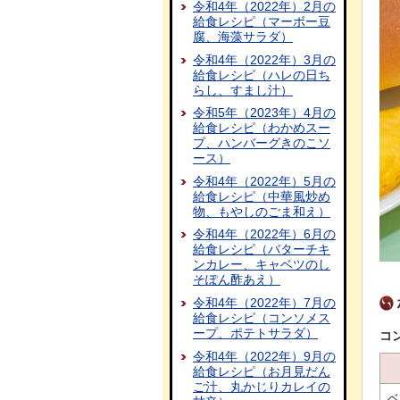
令和4年（2022年）2月の
給食レシピ（マーボー豆
腐、海藻サラダ）
令和4年（2022年）3月の
給食レシピ（ハレの日ち
らし、すまし汁）
令和5年（2023年）4月の
給食レシピ（わかめスー
プ、ハンバーグきのこソ
ース）
令和4年（2022年）5月の
給食レシピ（中華風炒め
物、もやしのごま和え）
令和4年（2022年）6月の
給食レシピ（バターチキ
ンカレー、キャベツのし
そぽん酢あえ）
令和4年（2022年）7月の
給食レシピ（コンソメス
ープ、ポテトサラダ）
コ
令和4年（2022年）9月の
給食レシピ（お月見だん
ご汁、丸かじりカレイの
ベ