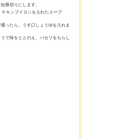
は短冊切りにします。
を、チキンブイヨンを入れたスープ
。
が通ったら、うす口しょうゆを入れま
ょうで味をととのえ、パセリをちらし