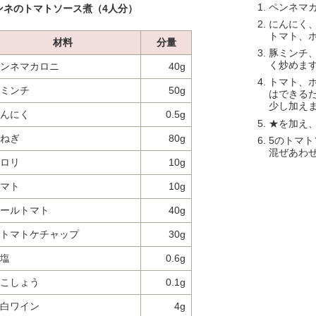
ペンネマ
ンネのトマトソース煮（4人分）
にんにく
トマト、
材料
分量
豚ミンチ
く炒めま
ンネマカロニ
40g
トマト、
ミンチ
50g
はできる
少し加え
んにく
0.5g
★を加え
ねぎ
80g
5のトマ
混ぜあわ
ロリ
10g
マト
10g
ールトマト
40g
トマトケチャップ
30g
塩
0.6g
こしょう
0.1g
白ワイン
4g