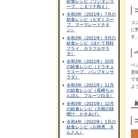
給食レシピ（ワンタンス
ープ、こまツナ和え）
令和3年（2021年）7月の
給食レシピ（もずくスー
コ
プ、マーマレードチキ
に
ン）
す
令和3年（2021年）9月の
給食レシピ（ほたて貝柱
フライ、カラフルサラ
ダ）
令和3年（2021年）10月
ペ
の給食レシピ（ドラキュ
ラスープ、パンプキンサ
意
ラダ）
で
令和3年（2021年）11月
よ
の給食レシピ（長崎ちゃ
んぽん、フルーツ白玉）
令和3年（2021年）12月
の給食レシピ（大根の味
噌汁、かきあげ）
令和4年（2022年）1月の
給食レシピ（お雑煮、き
んとん）