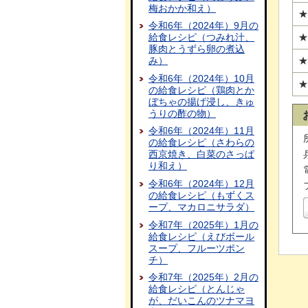
梅おかか和え）
★
令和6年（2024年）9月の
★
給食レシピ（つみれ汁、
豚肉とうずら卵の煮込
★
み）
令和6年（2024年）10月
★
の給食レシピ（鶏肉とか
ぼちゃの揚げ浸し、きゅ
うりの酢の物）
令和6年（2024年）11月
の給食レシピ（さわらの
西京焼き、白菜のさっぱ
り和え）
令和6年（2024年）12月
の給食レシピ（もずくス
ープ、マカロニサラダ）
令和7年（2025年）1月の
給食レシピ（えびボール
スープ、フルーツポン
チ）
令和7年（2025年）2月の
給食レシピ（とんじゃ
が、だいこんのツナマヨ