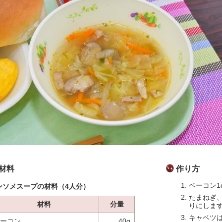
材料
作り方
ベーコン1
ンソメスープの材料（4人分）
たまねぎ
材料
分量
りにしま
キャベツ
ーコン
40g