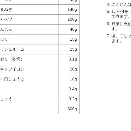
にんじん
まねぎ
140g
1から4
で煮ます
ャベツ
100g
野菜に火
す。
んじん
40g
塩、こし
ロリ
15g
ます。
ッシュルーム
25g
セリ（乾燥）
0.1g
キンブイヨン
20g
す口しょうゆ
18g
0.4g
しょう
0.2g
600g